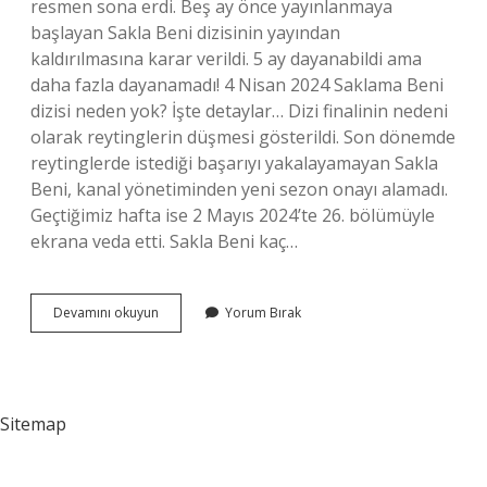
resmen sona erdi. Beş ay önce yayınlanmaya
başlayan Sakla Beni dizisinin yayından
kaldırılmasına karar verildi. 5 ay dayanabildi ama
daha fazla dayanamadı! 4 Nisan 2024 Saklama Beni
dizisi neden yok? İşte detaylar… Dizi finalinin nedeni
olarak reytinglerin düşmesi gösterildi. Son dönemde
reytinglerde istediği başarıyı yakalayamayan Sakla
Beni, kanal yönetiminden yeni sezon onayı alamadı.
Geçtiğimiz hafta ise 2 Mayıs 2024’te 26. bölümüyle
ekrana veda etti. Sakla Beni kaç…
Sakla
Devamını okuyun
Yorum Bırak
Beni
2
Sezon
Olacak
Mı
Sitemap