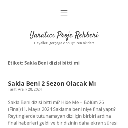
menüyü
Anasayfa
aç
Gizlilik Politikası
Yaratıcı Proje Rehberi
Yasal Uyarı
Hayalleri gerçeğe dönüştüren fikirler!
Hakkımızda
Etiket:
Sakla Beni dizisi bitti mi
Sakla Beni 2 Sezon Olacak Mı
Tarih: Aralık 28, 2024
Sakla Beni dizisi bitti mi? Hide Me – Bölüm 26
(Final)11. Mayıs 2024 Saklama beni niye final yaptı?
Reytinglerde tutunamayan dizi için birbiri ardına
final haberleri geldi ve bir dizinin daha ekran süresi