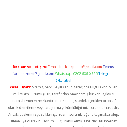
riş
grandoperabet
www.betexper.xyz/
Reklam ve İletişim:
E-mail:
backlinkpaneli@gmail.com
Teams:
forumhizmeti@gmail.com
Whatsapp: 0262 606 0 726
Telegram:
@karabul
Yasal Uyarı:
Sitemiz, 5651 Sayılı Kanun gereğince Bilgi Teknolojileri
ve İletişim Kurumu (BTK) tarafından onaylanmış bir Yer Sağlayıcı
olarak hizmet vermektedir. Bu nedenle, sitedeki içerikleri proaktif
olarak denetleme veya araştırma yükümlülüğümüz bulunmamaktadır.
Ancak, üyelerimiz yazdıkları içeriklerin sorumluluğunu taşımakta olup,
siteye üye olarak bu sorumluluğu kabul etmiş sayılırlar. Bu internet