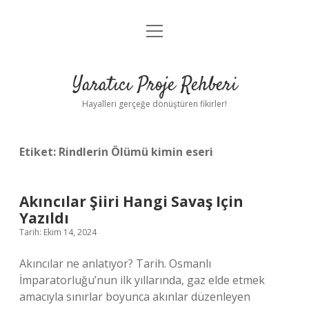
menüyü
Anasayfa
aç
Gizlilik Politikası
Yaratıcı Proje Rehberi
Yasal Uyarı
Hayalleri gerçeğe dönüştüren fikirler!
Hakkımızda
Etiket:
Rindlerin Ölümü kimin eseri
Akıncılar Şiiri Hangi Savaş Için
Yazıldı
Tarih: Ekim 14, 2024
Akıncılar ne anlatıyor? Tarih. Osmanlı
İmparatorluğu’nun ilk yıllarında, gaz elde etmek
amacıyla sınırlar boyunca akınlar düzenleyen