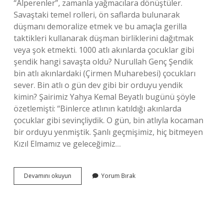
“Alperenler”, zamanla yağmacılara dönüştüler.
Savaştaki temel rolleri, ön saflarda bulunarak
düşmanı demoralize etmek ve bu amaçla gerilla
taktikleri kullanarak düşman birliklerini dağıtmak
veya şok etmekti. 1000 atlı akınlarda çocuklar gibi
şendik hangi savaşta oldu? Nurullah Genç Şendik
bin atlı akınlardaki (Çirmen Muharebesi) çocukları
sever. Bin atlı o gün dev gibi bir orduyu yendik
kimin? Şairimiz Yahya Kemal Beyatlı bugünü şöyle
özetlemişti: “Binlerce atlının katıldığı akınlarda
çocuklar gibi sevinçliydik. O gün, bin atlıyla kocaman
bir orduyu yenmiştik. Şanlı geçmişimiz, hiç bitmeyen
Kızıl Elmamız ve geleceğimiz…
Akıncılar
Devamını okuyun
Yorum Bırak
Şiiri
Hangi
Savaş
Için