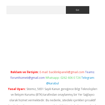
Arama
iriş
grandoperabet
www.betexper.xyz/
Reklam ve İletişim:
E-mail:
backlinkpaneli@gmail.com
Teams:
forumhizmeti@gmail.com
Whatsapp: 0262 606 0 726
Telegram:
@karabul
Yasal Uyarı:
Sitemiz, 5651 Sayılı Kanun gereğince Bilgi Teknolojileri
ve İletişim Kurumu (BTK) tarafından onaylanmış bir Yer Sağlayıcı
olarak hizmet vermektedir. Bu nedenle, sitedeki içerikleri proaktif