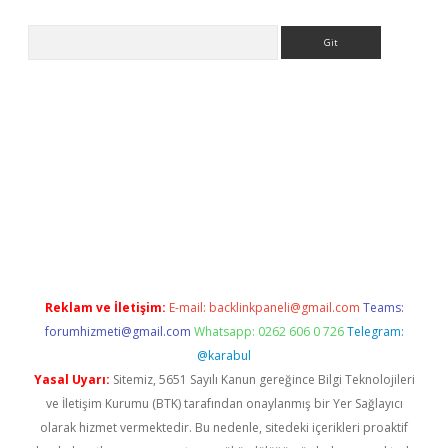
Arama
iriş
grandoperabet
www.betexper.xyz/
Reklam ve İletişim:
E-mail:
backlinkpaneli@gmail.com
Teams:
forumhizmeti@gmail.com
Whatsapp: 0262 606 0 726
Telegram:
@karabul
Yasal Uyarı:
Sitemiz, 5651 Sayılı Kanun gereğince Bilgi Teknolojileri
ve İletişim Kurumu (BTK) tarafından onaylanmış bir Yer Sağlayıcı
olarak hizmet vermektedir. Bu nedenle, sitedeki içerikleri proaktif