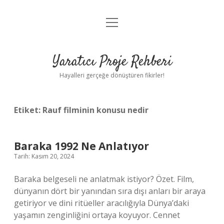
menüyü
Anasayfa
aç
Gizlilik Politikası
Yaratıcı Proje Rehberi
Yasal Uyarı
Hayalleri gerçeğe dönüştüren fikirler!
Hakkımızda
Etiket:
Rauf filminin konusu nedir
Baraka 1992 Ne Anlatıyor
Tarih: Kasım 20, 2024
Baraka belgeseli ne anlatmak istiyor? Özet. Film,
dünyanın dört bir yanından sıra dışı anları bir araya
getiriyor ve dini ritüeller aracılığıyla Dünya’daki
yaşamın zenginliğini ortaya koyuyor. Cennet