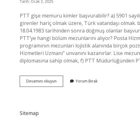
Tarih: Ocak 3, 2025
PTT gişe memuru kimler başvurabilir? a) 5901 sayı
girenler hariç olmak üzere, Türk vatandaşı olmak. 
18.04.1983 tarihinden sonra doğmuş olanlar başvu
PTT’ye hangi bölüm mezunlarını alıyor? Posta Hizmet
programının mezunları lojistik alanında birçok pozi
Hizmetleri Uzmanı” unvanını kazanırlar. Lise mezunu 
diplomasına sahip olmak, f) PTT Müdürlüğünden PT
Ptt
Devamını okuyun
Yorum Bırak
Gişe
Görevlisi
Ne
Mezunu
Sitemap