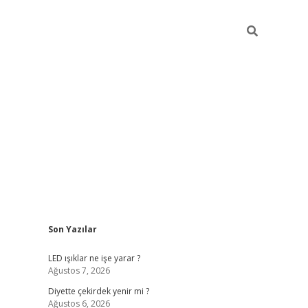
Sidebar
Son Yazılar
ilbet giriş
famecasino giriş
gran
LED ışıklar ne işe yarar ?
Ağustos 7, 2026
Diyette çekirdek yenir mi ?
Ağustos 6, 2026