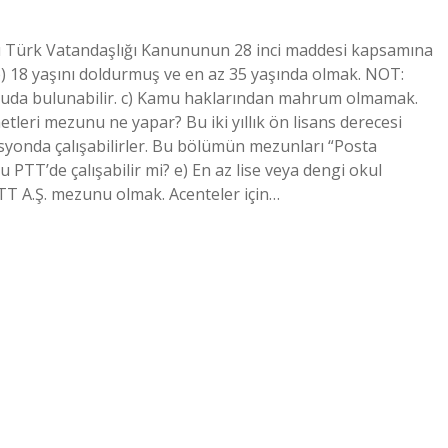
lı Türk Vatandaşlığı Kanununun 28 inci maddesi kapsamına
b) 18 yaşını doldurmuş ve en az 35 yaşında olmak. NOT:
ruda bulunabilir. c) Kamu haklarından mahrum olmamak.
leri mezunu ne yapar? Bu iki yıllık ön lisans derecesi
syonda çalışabilirler. Bu bölümün mezunları “Posta
PTT’de çalışabilir mi? e) En az lise veya dengi okul
T A.Ş. mezunu olmak. Acenteler için…