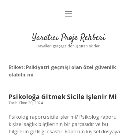
menüyü
Anasayfa
aç
Gizlilik Politikası
Yaratıcı Proje Rehberi
Yasal Uyarı
Hayalleri gerçeğe dönüştüren fikirler!
Hakkımızda
Etiket:
Psikiyatri geçmişi olan özel güvenlik
olabilir mi
Psikoloğa Gitmek Sicile Işlenir Mi
Tarih: Ekim 20, 2024
Psikolog raporu sicile işler mi? Psikolog raporu
kişisel sağlık bilgilerinin bir parçasıdır ve bu
bilgilerin gizliliği esastır. Raporun kişisel dosyaya