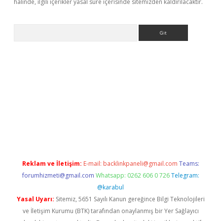
halinde, ilgili içerikler yasal süre içerisinde sitemizden kaldırılacaktır.
Arama
giriş
grandoperabet
www.betexper.xyz/
Reklam ve İletişim:
E-mail:
backlinkpaneli@gmail.com
Teams:
forumhizmeti@gmail.com
Whatsapp: 0262 606 0 726
Telegram:
@karabul
Yasal Uyarı:
Sitemiz, 5651 Sayılı Kanun gereğince Bilgi Teknolojileri
ve İletişim Kurumu (BTK) tarafından onaylanmış bir Yer Sağlayıcı