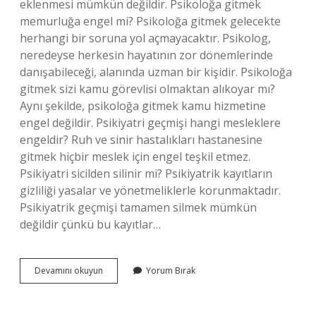
eklenmesi mümkün değildir. Psikoloğa gitmek
memurluğa engel mi? Psikoloğa gitmek gelecekte
herhangi bir soruna yol açmayacaktır. Psikolog,
neredeyse herkesin hayatının zor dönemlerinde
danışabileceği, alanında uzman bir kişidir. Psikoloğa
gitmek sizi kamu görevlisi olmaktan alıkoyar mı?
Aynı şekilde, psikoloğa gitmek kamu hizmetine
engel değildir. Psikiyatri geçmişi hangi mesleklere
engeldir? Ruh ve sinir hastalıkları hastanesine
gitmek hiçbir meslek için engel teşkil etmez.
Psikiyatri sicilden silinir mi? Psikiyatrik kayıtların
gizliliği yasalar ve yönetmeliklerle korunmaktadır.
Psikiyatrik geçmişi tamamen silmek mümkün
değildir çünkü bu kayıtlar…
Psikoloğa
Devamını okuyun
Yorum Bırak
Gitmek
Sicile
Işlenir