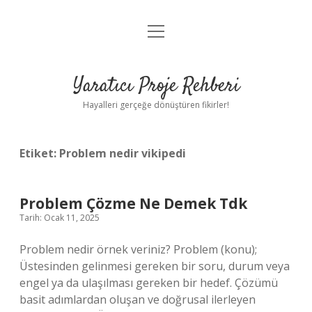
menüyü
Anasayfa
aç
Gizlilik Politikası
Yaratıcı Proje Rehberi
Yasal Uyarı
Hayalleri gerçeğe dönüştüren fikirler!
Hakkımızda
Etiket:
Problem nedir vikipedi
Problem Çözme Ne Demek Tdk
Tarih: Ocak 11, 2025
Problem nedir örnek veriniz? Problem (konu);
Üstesinden gelinmesi gereken bir soru, durum veya
engel ya da ulaşılması gereken bir hedef. Çözümü
basit adımlardan oluşan ve doğrusal ilerleyen