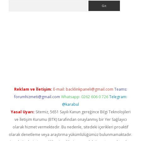
Arama
iriş
grandoperabet
www.betexper.xyz/
Reklam ve İletişim:
E-mail:
backlinkpaneli@gmail.com
Teams:
forumhizmeti@gmail.com
Whatsapp: 0262 606 0 726
Telegram:
@karabul
Yasal Uyarı:
Sitemiz, 5651 Sayılı Kanun gereğince Bilgi Teknolojileri
ve İletişim Kurumu (BTK) tarafından onaylanmış bir Yer Sağlayıcı
olarak hizmet vermektedir. Bu nedenle, sitedeki içerikleri proaktif
olarak denetleme veya araştırma yükümlülüğümüz bulunmamaktadır.