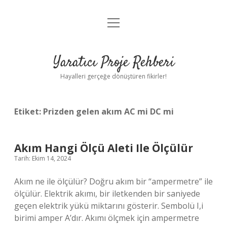
menüyü
Anasayfa
aç
Gizlilik Politikası
Yaratıcı Proje Rehberi
Yasal Uyarı
Hayalleri gerçeğe dönüştüren fikirler!
Hakkımızda
Etiket:
Prizden gelen akım AC mi DC mi
Akım Hangi Ölçü Aleti Ile Ölçülür
Tarih: Ekim 14, 2024
Akım ne ile ölçülür? Doğru akım bir “ampermetre” ile
ölçülür. Elektrik akımı, bir iletkenden bir saniyede
geçen elektrik yükü miktarını gösterir. Sembolü I,i
birimi amper A’dır. Akımı ölçmek için ampermetre