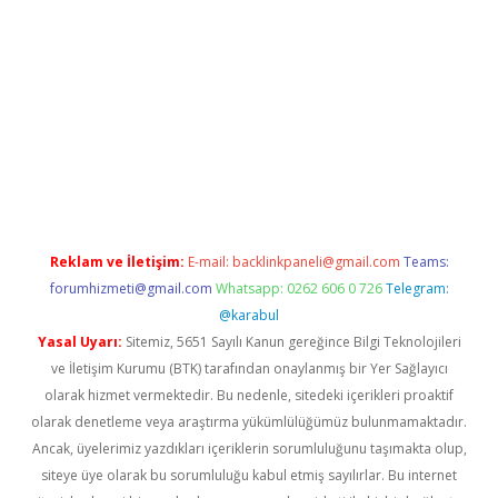
iriş
grandoperabet
www.betexper.xyz/
Reklam ve İletişim:
E-mail:
backlinkpaneli@gmail.com
Teams:
forumhizmeti@gmail.com
Whatsapp: 0262 606 0 726
Telegram:
@karabul
Yasal Uyarı:
Sitemiz, 5651 Sayılı Kanun gereğince Bilgi Teknolojileri
ve İletişim Kurumu (BTK) tarafından onaylanmış bir Yer Sağlayıcı
olarak hizmet vermektedir. Bu nedenle, sitedeki içerikleri proaktif
olarak denetleme veya araştırma yükümlülüğümüz bulunmamaktadır.
Ancak, üyelerimiz yazdıkları içeriklerin sorumluluğunu taşımakta olup,
siteye üye olarak bu sorumluluğu kabul etmiş sayılırlar. Bu internet