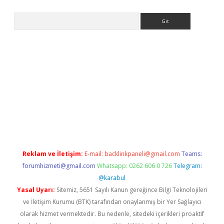
Arama
iriş
grandoperabet
www.betexper.xyz/
Reklam ve İletişim:
E-mail:
backlinkpaneli@gmail.com
Teams:
forumhizmeti@gmail.com
Whatsapp: 0262 606 0 726
Telegram:
@karabul
Yasal Uyarı:
Sitemiz, 5651 Sayılı Kanun gereğince Bilgi Teknolojileri
ve İletişim Kurumu (BTK) tarafından onaylanmış bir Yer Sağlayıcı
olarak hizmet vermektedir. Bu nedenle, sitedeki içerikleri proaktif