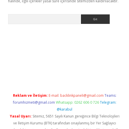
halinde, ilgili içerikler yasal süre içerisinde sitemizden kaldırılacaktır.
Arama
iriş
grandoperabet
www.betexper.xyz/
Reklam ve İletişim:
E-mail:
backlinkpaneli@gmail.com
Teams:
forumhizmeti@gmail.com
Whatsapp: 0262 606 0 726
Telegram:
@karabul
Yasal Uyarı:
Sitemiz, 5651 Sayılı Kanun gereğince Bilgi Teknolojileri
ve İletişim Kurumu (BTK) tarafından onaylanmış bir Yer Sağlayıcı