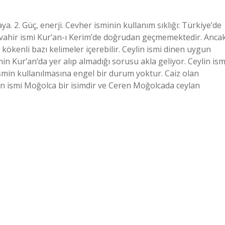
a. 2. Güç, enerji. Cevher isminin kullanım sıklığı: Türkiye’de
Cevahir ismi Kur’an-ı Kerim’de doğrudan geçmemektedir. Anca
ökenli bazı kelimeler içerebilir. Ceylin ismi dinen uygun
in Kur’an’da yer alıp almadığı sorusu akla geliyor. Ceylin ism
ismin kullanılmasına engel bir durum yoktur. Caiz olan
en ismi Moğolca bir isimdir ve Ceren Moğolcada ceylan