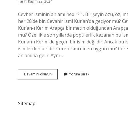
Tarih: Kasım 22, 2024
Cevher isminin anlamı nedir? 1. Bir şeyin özü, öz, may
her 28’de bir. Cevahir ismi Kur’an’da geçiyor mu? 
Kur’an-ı Kerim Arapça bir metin olduğundan Arapça k
mu? Özellikle son yıllarda popülerlik kazanan bu ism
Kur’an-ı Kerim’de geçen bir isim değildir. Ancak bu 
isimlerden biridir. Ceren ismi dinen uygun mu? Cer
anlamına gelir. Aynı…
Cevher
Devamını okuyun
Yorum Bırak
Ismi
Kuranda
Geçiyor
Mu
Sitemap