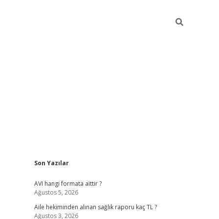
Sidebar
Son Yazılar
ilbet giriş
famecasino giriş
gran
AVI hangi formata aittir ?
Ağustos 5, 2026
Aile hekiminden alınan sağlık raporu kaç TL ?
Ağustos 3, 2026