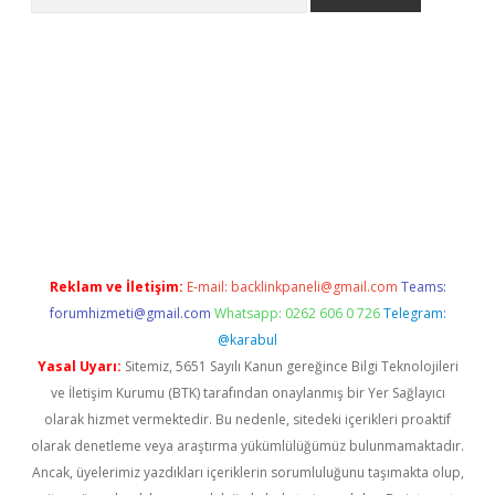
iriş
grandoperabet
www.betexper.xyz/
Reklam ve İletişim:
E-mail:
backlinkpaneli@gmail.com
Teams:
forumhizmeti@gmail.com
Whatsapp: 0262 606 0 726
Telegram:
@karabul
Yasal Uyarı:
Sitemiz, 5651 Sayılı Kanun gereğince Bilgi Teknolojileri
ve İletişim Kurumu (BTK) tarafından onaylanmış bir Yer Sağlayıcı
olarak hizmet vermektedir. Bu nedenle, sitedeki içerikleri proaktif
olarak denetleme veya araştırma yükümlülüğümüz bulunmamaktadır.
Ancak, üyelerimiz yazdıkları içeriklerin sorumluluğunu taşımakta olup,