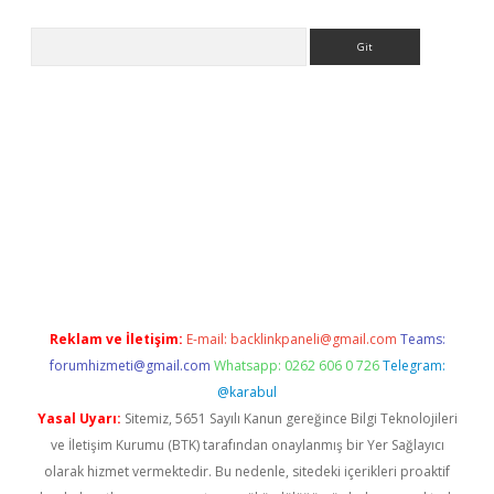
Arama
iriş
grandoperabet
www.betexper.xyz/
Reklam ve İletişim:
E-mail:
backlinkpaneli@gmail.com
Teams:
forumhizmeti@gmail.com
Whatsapp: 0262 606 0 726
Telegram:
@karabul
Yasal Uyarı:
Sitemiz, 5651 Sayılı Kanun gereğince Bilgi Teknolojileri
ve İletişim Kurumu (BTK) tarafından onaylanmış bir Yer Sağlayıcı
olarak hizmet vermektedir. Bu nedenle, sitedeki içerikleri proaktif