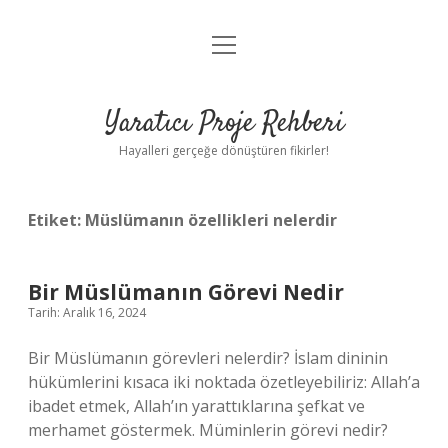
menüyü
Anasayfa
aç
Gizlilik Politikası
Yaratıcı Proje Rehberi
Yasal Uyarı
Hayalleri gerçeğe dönüştüren fikirler!
Hakkımızda
Etiket:
Müslümanın özellikleri nelerdir
Bir Müslümanın Görevi Nedir
Tarih: Aralık 16, 2024
Bir Müslümanın görevleri nelerdir? İslam dininin
hükümlerini kısaca iki noktada özetleyebiliriz: Allah’a
ibadet etmek, Allah’ın yarattıklarına şefkat ve
merhamet göstermek. Müminlerin görevi nedir?