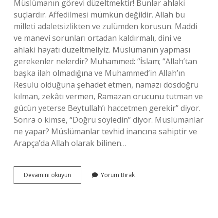
Müslümanın görevi düzeltmektir! Bunlar ahlaki
suçlardır. Affedilmesi mümkün değildir. Allah bu
milleti adaletsizlikten ve zulümden korusun. Maddi
ve manevi sorunları ortadan kaldırmalı, dini ve
ahlaki hayatı düzeltmeliyiz. Müslümanın yapması
gerekenler nelerdir? Muhammed: “İslam; “Allah’tan
başka ilah olmadığına ve Muhammed’in Allah’ın
Resulü olduğuna şehadet etmen, namazı dosdoğru
kılman, zekâtı vermen, Ramazan orucunu tutman ve
gücün yeterse Beytullah’ı haccetmen gerekir” diyor.
Sonra o kimse, “Doğru söyledin” diyor. Müslümanlar
ne yapar? Müslümanlar tevhid inancına sahiptir ve
Arapça’da Allah olarak bilinen…
Bir
Devamını okuyun
Yorum Bırak
Müslümanın
Görevi
Nedir