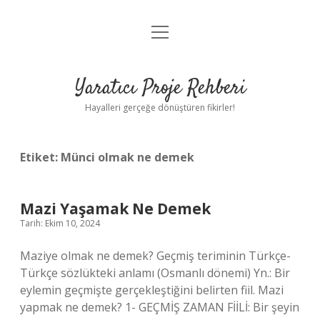
menüyü
Anasayfa
aç
Gizlilik Politikası
Yaratıcı Proje Rehberi
Yasal Uyarı
Hayalleri gerçeğe dönüştüren fikirler!
Hakkımızda
Etiket:
Münci olmak ne demek
Mazi Yaşamak Ne Demek
Tarih: Ekim 10, 2024
Maziye olmak ne demek? Geçmiş teriminin Türkçe-
Türkçe sözlükteki anlamı (Osmanlı dönemi) Yn.: Bir
eylemin geçmişte gerçekleştiğini belirten fiil. Mazi
yapmak ne demek? 1- GEÇMİŞ ZAMAN FİİLİ: Bir şeyin