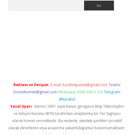
Arama
iriş
grandoperabet
www.betexper.xyz/
Reklam ve İletişim:
E-mail:
backlinkpaneli@gmail.com
Teams:
forumhizmeti@gmail.com
Whatsapp: 0262 606 0 726
Telegram:
@karabul
Yasal Uyarı:
Sitemiz, 5651 Sayılı Kanun gereğince Bilgi Teknolojileri
ve İletişim Kurumu (BTK) tarafından onaylanmış bir Yer Sağlayıcı
olarak hizmet vermektedir. Bu nedenle, sitedeki içerikleri proaktif
olarak denetleme veya araştırma yükümlülüğümüz bulunmamaktadır.