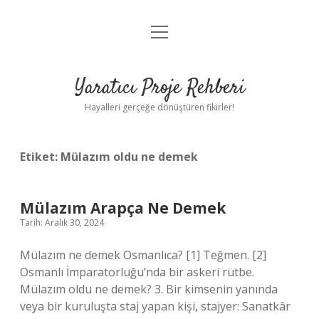
menüyü
Anasayfa
aç
Gizlilik Politikası
Yaratıcı Proje Rehberi
Yasal Uyarı
Hayalleri gerçeğe dönüştüren fikirler!
Hakkımızda
Etiket:
Mülazım oldu ne demek
Mülazım Arapça Ne Demek
Tarih: Aralık 30, 2024
Mülazım ne demek Osmanlıca? [1] Teğmen. [2]
Osmanlı İmparatorluğu’nda bir askeri rütbe.
Mülazım oldu ne demek? 3. Bir kimsenin yanında
veya bir kuruluşta staj yapan kişi, stajyer: Sanatkâr