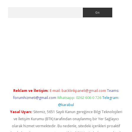
Arama
iriş
grandoperabet
www.betexper.xyz/
Reklam ve İletişim:
E-mail:
backlinkpaneli@gmail.com
Teams:
forumhizmeti@gmail.com
Whatsapp: 0262 606 0 726
Telegram:
@karabul
Yasal Uyarı:
Sitemiz, 5651 Sayılı Kanun gereğince Bilgi Teknolojileri
ve İletişim Kurumu (BTK) tarafından onaylanmış bir Yer Sağlayıcı
olarak hizmet vermektedir. Bu nedenle, sitedeki içerikleri proaktif