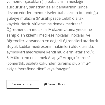
ve memur çocukları (…) babalarının mesleğini
sürdürürler, sanatkâr iseler babalarının işinde
devam ederler, memur iseler babalarının bulunduğu
şubeye mülazım (Musâhipzâde Celâl) olarak
kaydolurlardı. Mülazım ne demek medrese?
Öğretmenden mülazım: Mülazım atama yetkisine
sahip olan kıdemli medrese hocaları, hocaları ve
öğrencileri arasından en değerli öğrencileri atarlardı.
Büyük kadılar medresenin hakimleri olduklarında,
ayrıldıkları medresede kendi müidlerini atarlardı.¹6.
5. Mükerrem ne demek Arapça? Arapça “kerem”
(cömertlik, asalet) kökünden türemiş olup “mu-”
ekiyle “şereflendirilen” veya “saygın”…
Mülazım
Devamını okuyun
Yorum Bırak
Arapça
Ne
Demek