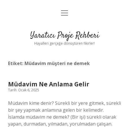
menüyü
Anasayfa
aç
Gizlilik Politikası
Yaratıcı Proje Rehberi
Yasal Uyarı
Hayalleri gerçeğe dönüştüren fikirler!
Hakkımızda
Etiket:
Müdavim müşteri ne demek
Müdavim Ne Anlama Gelir
Tarih: Ocak 6, 2025
Müdavim kime denir? Sürekli bir yere gitmek, sürekli
bir şey yapmak anlamına gelen bir kelimedir.
İslamda müdavim ne demek? (Bir işi) sürekli olarak
yapan, durmadan, yılmadan, yorulmadan çalışan.