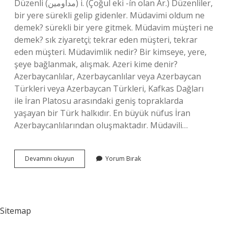
Düzenli (ﻣﺪﺍﻭﻣﻴﻦ) i. (Çoğul eki -ín olan Ar.) Düzenliler,
bir yere sürekli gelip gidenler. Müdavimi oldum ne
demek? sürekli bir yere gitmek. Müdavim müşteri ne
demek? sık ziyaretçi; tekrar eden müşteri, tekrar
eden müşteri. Müdavimlik nedir? Bir kimseye, yere,
şeye bağlanmak, alışmak. Azeri kime denir?
Azerbaycanlılar, Azerbaycanlılar veya Azerbaycan
Türkleri veya Azerbaycan Türkleri, Kafkas Dağları
ile İran Platosu arasındaki geniş topraklarda
yaşayan bir Türk halkıdır. En büyük nüfus İran
Azerbaycanlılarından oluşmaktadır. Müdavili…
Müdavim
Devamını okuyun
Yorum Bırak
Ne
Anlama
Gelir
Sitemap