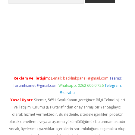
iriş
grandoperabet
www.betexper.xyz/
Reklam ve İletişim:
E-mail:
backlinkpaneli@gmail.com
Teams:
forumhizmeti@gmail.com
Whatsapp: 0262 606 0 726
Telegram:
@karabul
Yasal Uyarı:
Sitemiz, 5651 Sayılı Kanun gereğince Bilgi Teknolojileri
ve İletişim Kurumu (BTK) tarafından onaylanmış bir Yer Sağlayıcı
olarak hizmet vermektedir. Bu nedenle, sitedeki içerikleri proaktif
olarak denetleme veya araştırma yükümlülüğümüz bulunmamaktadır.
Ancak, üyelerimiz yazdıkları içeriklerin sorumluluğunu taşımakta olup,