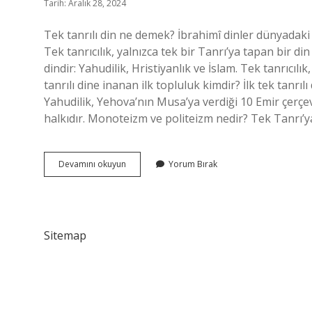
Tarih: Aralık 28, 2024
Tek tanrılı din ne demek? İbrahimî dinler dünyadaki üç
Tek tanrıcılık, yalnızca tek bir Tanrı’ya tapan bir di
dindir: Yahudilik, Hristiyanlık ve İslam. Tek tanrıcılı
tanrılı dine inanan ilk topluluk kimdir? İlk tek tanrıl
Yahudilik, Yehova’nın Musa’ya verdiği 10 Emir çerçev
halkıdır. Monoteizm ve politeizm nedir? Tek Tanrı’y
Tek
Devamını okuyun
Yorum Bırak
Tanrılı
Din
Anlayışı
Nedir
Sitemap