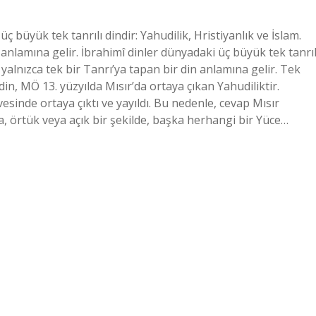
 büyük tek tanrılı dindir: Yahudilik, Hristiyanlık ve İslam.
n anlamına gelir. İbrahimî dinler dünyadaki üç büyük tek tanrıl
k, yalnızca tek bir Tanrı’ya tapan bir din anlamına gelir. Tek
ı din, MÖ 13. yüzyılda Mısır’da ortaya çıkan Yahudiliktir.
esinde ortaya çıktı ve yayıldı. Bu nedenle, cevap Mısır
a, örtük veya açık bir şekilde, başka herhangi bir Yüce…