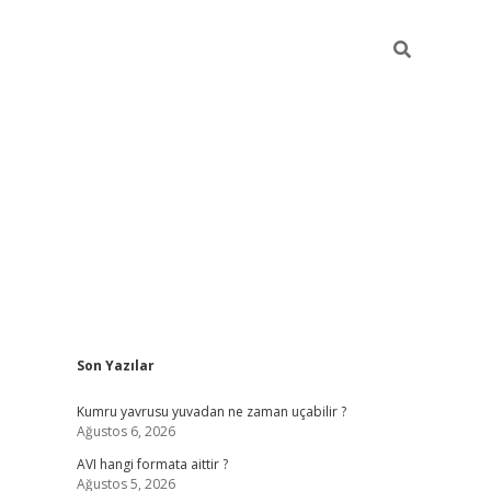
Sidebar
Son Yazılar
ilbet giriş
famecasino giriş
gran
Kumru yavrusu yuvadan ne zaman uçabilir ?
Ağustos 6, 2026
AVI hangi formata aittir ?
Ağustos 5, 2026