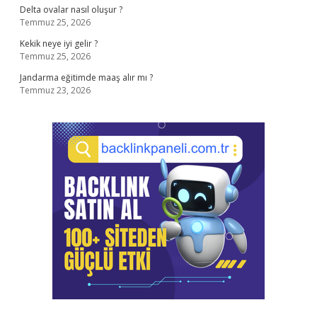
Delta ovalar nasıl oluşur ?
Temmuz 25, 2026
Kekik neye iyi gelir ?
Temmuz 25, 2026
Jandarma eğitimde maaş alır mı ?
Temmuz 23, 2026