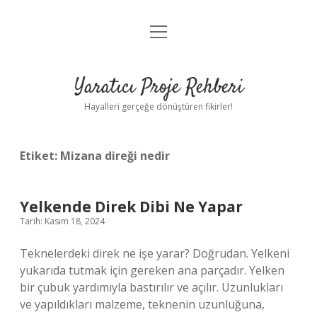
menüyü
Anasayfa
aç
Gizlilik Politikası
Yaratıcı Proje Rehberi
Yasal Uyarı
Hayalleri gerçeğe dönüştüren fikirler!
Hakkımızda
Etiket:
Mizana direği nedir
Yelkende Direk Dibi Ne Yapar
Tarih: Kasım 18, 2024
Teknelerdeki direk ne işe yarar? Doğrudan. Yelkeni
yukarıda tutmak için gereken ana parçadır. Yelken
bir çubuk yardımıyla bastırılır ve açılır. Uzunlukları
ve yapıldıkları malzeme, teknenin uzunluğuna,