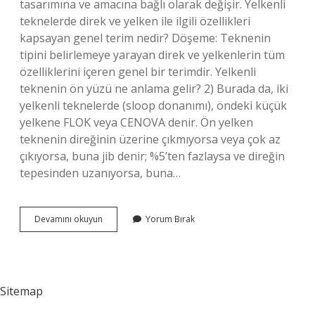
tasarımına ve amacına bağlı olarak değişir. Yelkenli
teknelerde direk ve yelken ile ilgili özellikleri
kapsayan genel terim nedir? Döşeme: Teknenin
tipini belirlemeye yarayan direk ve yelkenlerin tüm
özelliklerini içeren genel bir terimdir. Yelkenli
teknenin ön yüzü ne anlama gelir? 2) Burada da, iki
yelkenli teknelerde (sloop donanımı), öndeki küçük
yelkene FLOK veya CENOVA denir. Ön yelken
teknenin direğinin üzerine çıkmıyorsa veya çok az
çıkıyorsa, buna jib denir; %5’ten fazlaysa ve direğin
tepesinden uzanıyorsa, buna…
Yelkende
Devamını okuyun
Yorum Bırak
Direk
Dibi
Ne
Yapar
Sitemap