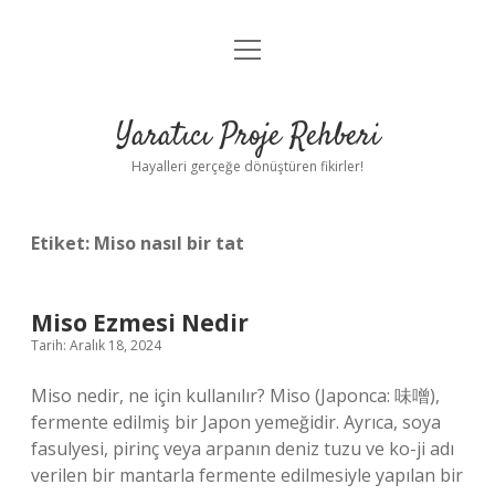
menüyü
Anasayfa
aç
Gizlilik Politikası
Yaratıcı Proje Rehberi
Yasal Uyarı
Hayalleri gerçeğe dönüştüren fikirler!
Hakkımızda
Etiket:
Miso nasıl bir tat
Miso Ezmesi Nedir
Tarih: Aralık 18, 2024
Miso nedir, ne için kullanılır? Miso (Japonca: 味噌),
fermente edilmiş bir Japon yemeğidir. Ayrıca, soya
fasulyesi, pirinç veya arpanın deniz tuzu ve ko-ji adı
verilen bir mantarla fermente edilmesiyle yapılan bir