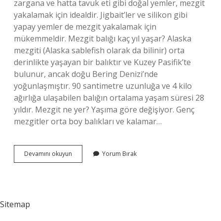
zargana ve hatta tavuk eti gibi doğal yemler, mezgit
yakalamak için idealdir. Jigbait’ler ve silikon gibi
yapay yemler de mezgit yakalamak için
mükemmeldir. Mezgit balığı kaç yıl yaşar? Alaska
mezgiti (Alaska sablefish olarak da bilinir) orta
derinlikte yaşayan bir balıktır ve Kuzey Pasifik’te
bulunur, ancak doğu Bering Denizi’nde
yoğunlaşmıştır. 90 santimetre uzunluğa ve 4 kilo
ağırlığa ulaşabilen balığın ortalama yaşam süresi 28
yıldır. Mezgit ne yer? Yaşıma göre değişiyor. Genç
mezgitler orta boy balıkları ve kalamar…
Mezgit
Devamını okuyun
Yorum Bırak
Balığı
Ne
Ile
Beslenir
Sitemap