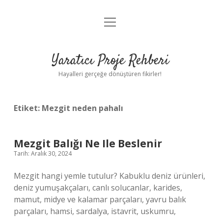
menüyü
Anasayfa
aç
Gizlilik Politikası
Yaratıcı Proje Rehberi
Yasal Uyarı
Hayalleri gerçeğe dönüştüren fikirler!
Hakkımızda
Etiket:
Mezgit neden pahalı
Mezgit Balığı Ne Ile Beslenir
Tarih: Aralık 30, 2024
Mezgit hangi yemle tutulur? Kabuklu deniz ürünleri,
deniz yumuşakçaları, canlı solucanlar, karides,
mamut, midye ve kalamar parçaları, yavru balık
parçaları, hamsi, sardalya, istavrit, uskumru,