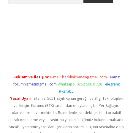
iriş
grandoperabet
www.betexper.xyz/
Reklam ve İletişim:
E-mail:
backlinkpaneli@gmail.com
Teams:
forumhizmeti@gmail.com
Whatsapp: 0262 606 0 726
Telegram:
@karabul
Yasal Uyarı:
Sitemiz, 5651 Sayılı Kanun gereğince Bilgi Teknolojileri
ve İletişim Kurumu (BTK) tarafından onaylanmış bir Yer Sağlayıcı
olarak hizmet vermektedir. Bu nedenle, sitedeki içerikleri proaktif
olarak denetleme veya araştırma yükümlülüğümüz bulunmamaktadır.
Ancak, üyelerimiz yazdıkları içeriklerin sorumluluğunu taşımakta olup,