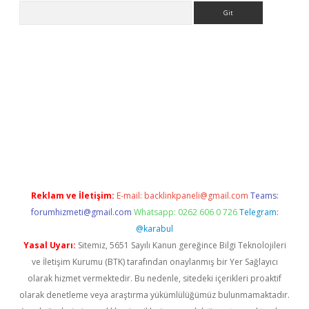
Arama
 giriş
grandoperabet
www.betexper.xyz/
Reklam ve İletişim:
E-mail:
backlinkpaneli@gmail.com
Teams:
forumhizmeti@gmail.com
Whatsapp: 0262 606 0 726
Telegram:
@karabul
Yasal Uyarı:
Sitemiz, 5651 Sayılı Kanun gereğince Bilgi Teknolojileri
ve İletişim Kurumu (BTK) tarafından onaylanmış bir Yer Sağlayıcı
olarak hizmet vermektedir. Bu nedenle, sitedeki içerikleri proaktif
olarak denetleme veya araştırma yükümlülüğümüz bulunmamaktadır.