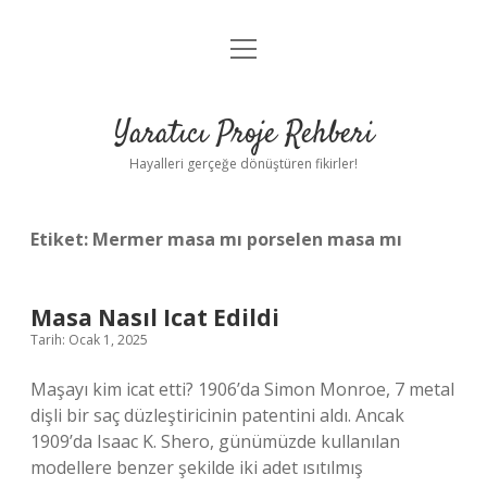
menüyü
Anasayfa
aç
Gizlilik Politikası
Yaratıcı Proje Rehberi
Yasal Uyarı
Hayalleri gerçeğe dönüştüren fikirler!
Hakkımızda
Etiket:
Mermer masa mı porselen masa mı
Masa Nasıl Icat Edildi
Tarih: Ocak 1, 2025
Maşayı kim icat etti? 1906’da Simon Monroe, 7 metal
dişli bir saç düzleştiricinin patentini aldı. Ancak
1909’da Isaac K. Shero, günümüzde kullanılan
modellere benzer şekilde iki adet ısıtılmış