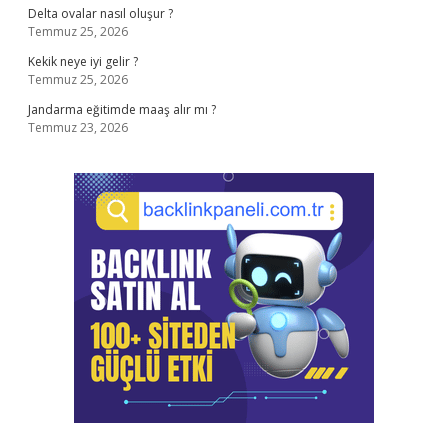
Delta ovalar nasıl oluşur ?
Temmuz 25, 2026
Kekik neye iyi gelir ?
Temmuz 25, 2026
Jandarma eğitimde maaş alır mı ?
Temmuz 23, 2026