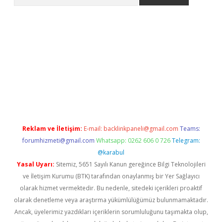
iriş
grandoperabet
www.betexper.xyz/
Reklam ve İletişim:
E-mail:
backlinkpaneli@gmail.com
Teams:
forumhizmeti@gmail.com
Whatsapp: 0262 606 0 726
Telegram:
@karabul
Yasal Uyarı:
Sitemiz, 5651 Sayılı Kanun gereğince Bilgi Teknolojileri
ve İletişim Kurumu (BTK) tarafından onaylanmış bir Yer Sağlayıcı
olarak hizmet vermektedir. Bu nedenle, sitedeki içerikleri proaktif
olarak denetleme veya araştırma yükümlülüğümüz bulunmamaktadır.
Ancak, üyelerimiz yazdıkları içeriklerin sorumluluğunu taşımakta olup,