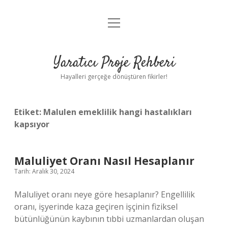
menüyü
Anasayfa
aç
Gizlilik Politikası
Yaratıcı Proje Rehberi
Yasal Uyarı
Hayalleri gerçeğe dönüştüren fikirler!
Hakkımızda
Etiket:
Malulen emeklilik hangi hastalıkları
kapsıyor
Maluliyet Oranı Nasıl Hesaplanır
Tarih: Aralık 30, 2024
Maluliyet oranı neye göre hesaplanır? Engellilik
oranı, işyerinde kaza geçiren işçinin fiziksel
bütünlüğünün kaybının tıbbi uzmanlardan oluşan