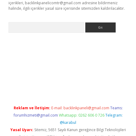
içerikleri,
backlinkpanelicomtr@gmail.com
adresine bildirmeniz
halinde, ilgili içerikler yasal süre içerisinde sitemizden kaldırılacaktır.
Arama
iriş
grandoperabet
www.betexper.xyz/
Reklam ve İletişim:
E-mail:
backlinkpaneli@gmail.com
Teams:
forumhizmeti@gmail.com
Whatsapp: 0262 606 0 726
Telegram:
@karabul
Yasal Uyarı:
Sitemiz, 5651 Sayılı Kanun gereğince Bilgi Teknolojileri