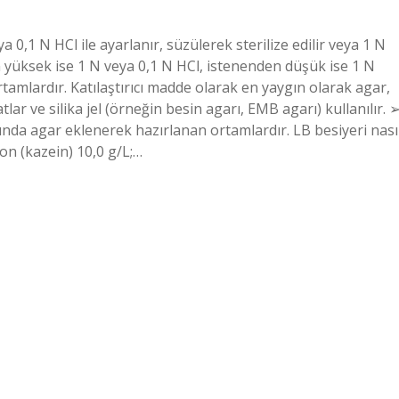
a 0,1 N HCl ile ayarlanır, süzülerek sterilize edilir veya 1 N
 yüksek ise 1 N veya 0,1 N HCl, istenenden düşük ise 1 N
ortamlardır. Katılaştırıcı madde olarak en yaygın olarak agar,
lar ve silika jel (örneğin besin agarı, EMB agarı) kullanılır. 
ında agar eklenerek hazırlanan ortamlardır. LB besiyeri nası
n (kazein) 10,0 g/L;…