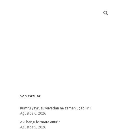
Sidebar
Son Yazılar
ilbet giriş
famecasino giriş
grandoperabet
www.betexpe
Kumru yavrusu yuvadan ne zaman uçabilir ?
Ağustos 6, 2026
AVI hangi formata aittir ?
Ağustos 5, 2026