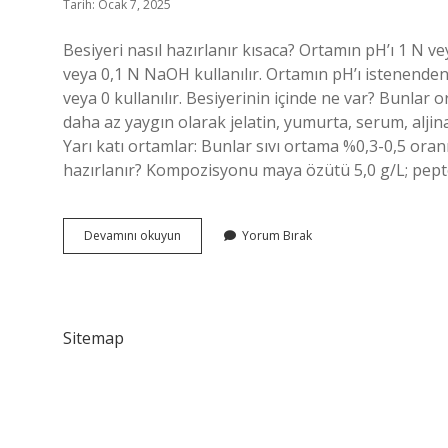
Tarih: Ocak 7, 2025
Besiyeri nasıl hazırlanır kısaca? Ortamın pH’ı 1 N vey
veya 0,1 N NaOH kullanılır. Ortamın pH’ı istenenden
veya 0 kullanılır. Besiyerinin içinde ne var? Bunlar 
daha az yaygın olarak jelatin, yumurta, serum, aljinat
Yarı katı ortamlar: Bunlar sıvı ortama %0,3-0,5 oran
hazırlanır? Kompozisyonu maya özütü 5,0 g/L; pepto
Besiyeri
Devamını okuyun
Yorum Bırak
Nedir
Nasıl
Hazırlanır
Sitemap