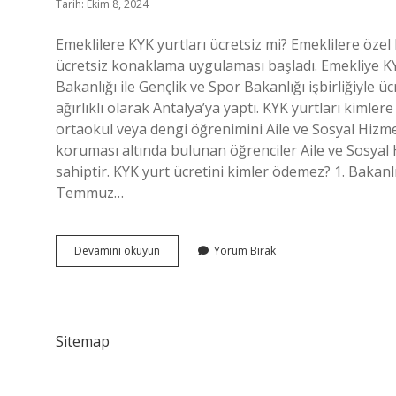
Tarih: Ekim 8, 2024
Emeklilere KYK yurtları ücretsiz mi? Emeklilere özel
ücretsiz konaklama uygulaması başladı. Emekliye KY
Bakanlığı ile Gençlik ve Spor Bakanlığı işbirliğiyle
ağırlıklı olarak Antalya’ya yaptı. KYK yurtları kimler
ortaokul veya dengi öğrenimini Aile ve Sosyal Hizme
koruması altında bulunan öğrenciler Aile ve Sosyal
sahiptir. KYK yurt ücretini kimler ödemez? 1. Bakanlı
Temmuz…
Emeklilere
Devamını okuyun
Yorum Bırak
Kyk
Yurdu
Bedava
Mı
Sitemap