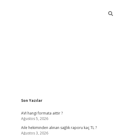
Sidebar
Son Yazılar
ilbet giriş
famecasino gi
AVI hangi formata aittir ?
Ağustos 5, 2026
Aile hekiminden alınan sağlık raporu kaç TL ?
Ağustos 3, 2026