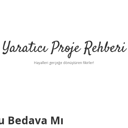
Yaratıcı Proje Rehberi
Hayalleri gerçeğe dönüştüren fikirler!
du Bedava Mı