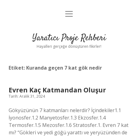
menüyü
Anasayfa
aç
Gizlilik Politikası
Yaratıcı Proje Rehberi
Yasal Uyarı
Hayalleri gerçeğe dönüştüren fikirler!
Hakkımızda
Etiket:
Kuranda geçen 7 kat gök nedir
Evren Kaç Katmandan Oluşur
Tarih: Aralık 31, 2024
Gökyüzünün 7 katmanları nelerdir? İçindekiler1.1
İyonosfer.1.2 Manyetosfer.1.3 Ekzosfer.1.4
Termosfer.1.5 Mezosfer.1.6 Stratosfer.1. Evren 7 kat
mı? “Gökleri ve yedi göğü yarattı ve yeryüzünden de