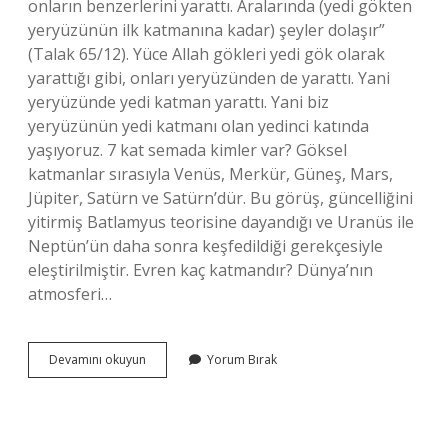
onların benzerlerini yarattı. Aralarında (yedi gökten
yeryüzünün ilk katmanına kadar) şeyler dolaşır”
(Talak 65/12). Yüce Allah gökleri yedi gök olarak
yarattığı gibi, onları yeryüzünden de yarattı. Yani
yeryüzünde yedi katman yarattı. Yani biz
yeryüzünün yedi katmanı olan yedinci katında
yaşıyoruz. 7 kat semada kimler var? Göksel
katmanlar sırasıyla Venüs, Merkür, Güneş, Mars,
Jüpiter, Satürn ve Satürn’dür. Bu görüş, güncelliğini
yitirmiş Batlamyus teorisine dayandığı ve Uranüs ile
Neptün’ün daha sonra keşfedildiği gerekçesiyle
eleştirilmiştir. Evren kaç katmandır? Dünya’nın
atmosferi…
Evren
Devamını okuyun
Yorum Bırak
Kaç
Katmandan
Oluşur