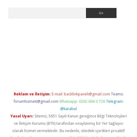
Arama
iriş
grandoperabet
www.betexper.xyz/
Reklam ve İletişim:
E-mail:
backlinkpaneli@gmail.com
Teams:
forumhizmeti@gmail.com
Whatsapp: 0262 606 0 726
Telegram:
@karabul
Yasal Uyarı:
Sitemiz, 5651 Sayılı Kanun gereğince Bilgi Teknolojileri
ve İletişim Kurumu (BTK) tarafından onaylanmış bir Yer Sağlayıcı
olarak hizmet vermektedir. Bu nedenle, sitedeki içerikleri proaktif