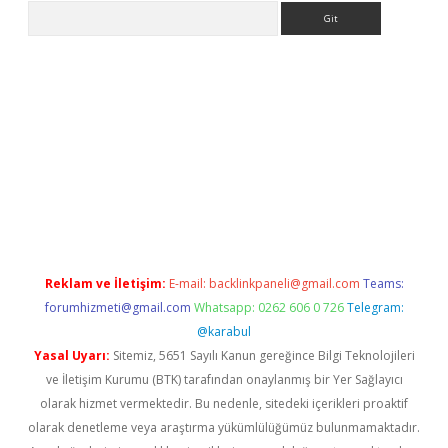
Arama
iriş
grandoperabet
www.betexper.xyz/
Reklam ve İletişim:
E-mail:
backlinkpaneli@gmail.com
Teams:
forumhizmeti@gmail.com
Whatsapp: 0262 606 0 726
Telegram:
@karabul
Yasal Uyarı:
Sitemiz, 5651 Sayılı Kanun gereğince Bilgi Teknolojileri
ve İletişim Kurumu (BTK) tarafından onaylanmış bir Yer Sağlayıcı
olarak hizmet vermektedir. Bu nedenle, sitedeki içerikleri proaktif
olarak denetleme veya araştırma yükümlülüğümüz bulunmamaktadır.