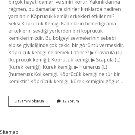
birçok hayati damarı ve siniri korur. Yakınlıklarına
rağmen, bu damarlar ve sinirler kırıklarda nadiren
yaralanır. Köprücük kemiği erkekleri etkiler mi?
Seksi Köprücük Kemiği Kadınların bilmediği ama
erkeklerin sevdiği yerlerden biri köprücük
kemiklerimizdir. Bu bölgeyi sevmelerinin sebebi
elbise giyildiğinde çok çekici bir görüntü vermesidir.
Köprücük kemiği ne demek Latince? ▶ Clavicula (L)
(köprücük kemiği): Köprücük kemiği. ▶ Scapula (L)
(kürek kemiği): Kürek kemiği. ▶ Humerus (L)
(humerus): Kol kemiği. Köprücük kemiği ne tür bir
kemiktir? Köprücük kemiği, kürek kemiğini göğüs…
Köprücük
Devamını okuyun
12 Yorum
Kemiği
Neyi
Anlatıyor
Sitemap