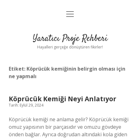
menüyü
Anasayfa
aç
Gizlilik Politikası
Yaratıcı Proje Rehberi
Yasal Uyarı
Hayalleri gerçeğe dönüştüren fikirler!
Hakkımızda
Etiket:
Köprücük kemiğinin belirgin olması için
ne yapmalı
Köprücük Kemiği Neyi Anlatıyor
Tarih: Eylül 29, 2024
Köprücük kemiği ne anlama gelir? Köprücük kemiği
omuz yapısının bir parçasıdır ve omuzu gövdeye
önden bağlar. Ayrıca doğrudan altındaki kola giden