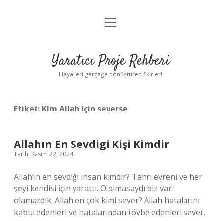
menüyü
Anasayfa
aç
Gizlilik Politikası
Yaratıcı Proje Rehberi
Yasal Uyarı
Hayalleri gerçeğe dönüştüren fikirler!
Hakkımızda
Etiket:
Kim Allah için severse
Allahın En Sevdigi Kişi Kimdir
Tarih: Kasım 22, 2024
Allah’ın en sevdiği insan kimdir? Tanrı evreni ve her
şeyi kendisi için yarattı. O olmasaydı biz var
olamazdık. Allah en çok kimi sever? Allah hatalarını
kabul edenleri ve hatalarından tövbe edenleri sever.