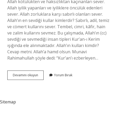
Allah kötülükten ve haksızlıktan kaçınanları sever.
Allah iyilik yapanları ve iyiliklere öncülük edenleri
sever. Allah zorluklara karşı sabırlı olanları sever.
Allah’ın en sevdiği kullar kimlerdir? Sabırlı, adil, temiz
ve cömert kullarını sever. Tembel, cimri, kâfir, hain
ve zalim kullarını sevmez. Bu çalışmada, Allah’ın (cc)
sevdiği ve sevmediği insan tipleri Kur’an-ı Kerim
ışığında ele alınmaktadır. Allah’ın kulları kimdir?
Cevap metni. Allah’a hamd olsun. Munavi
Rahimahullah şöyle dedi: “Kur’an’ı ezberleyen…
Allahın
Devamını okuyun
Yorum Bırak
En
Sevdigi
Kişi
Kimdir
Sitemap