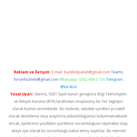
o giriş
grandoperabet
www.betexper.xyz/
Reklam ve İletişim:
E-mail:
backlinkpaneli@gmail.com
Teams:
forumhizmeti@gmail.com
Whatsapp: 0262 606 0 726
Telegram:
@karabul
Yasal Uyarı:
Sitemiz, 5651 Sayılı Kanun gereğince Bilgi Teknolojileri
ve İletişim Kurumu (BTK) tarafından onaylanmış bir Yer Sağlayıcı
olarak hizmet vermektedir. Bu nedenle, sitedeki içerikleri proaktif
olarak denetleme veya araştırma yükümlülüğümüz bulunmamaktadır.
Ancak, üyelerimiz yazdıkları içeriklerin sorumluluğunu taşımakta olup,
siteye üye olarak bu sorumluluğu kabul etmiş sayılırlar. Bu internet