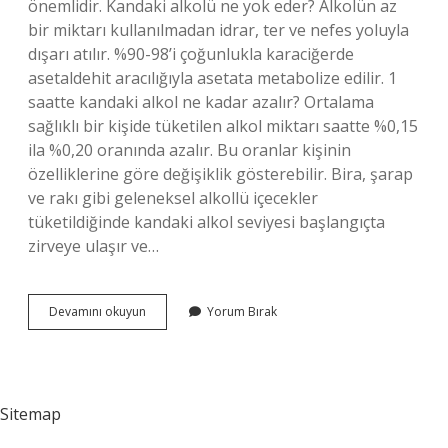
önemlidir. Kandaki alkolü ne yok eder? Alkolün az
bir miktarı kullanılmadan idrar, ter ve nefes yoluyla
dışarı atılır. %90-98’i çoğunlukla karaciğerde
asetaldehit aracılığıyla asetata metabolize edilir. 1
saatte kandaki alkol ne kadar azalır? Ortalama
sağlıklı bir kişide tüketilen alkol miktarı saatte %0,15
ila %0,20 oranında azalır. Bu oranlar kişinin
özelliklerine göre değişiklik gösterebilir. Bira, şarap
ve rakı gibi geleneksel alkollü içecekler
tüketildiğinde kandaki alkol seviyesi başlangıçta
zirveye ulaşır ve…
Kandaki
Devamını okuyun
Yorum Bırak
Alkolü
En
Hızlı
Ne
Düşürür
Sitemap