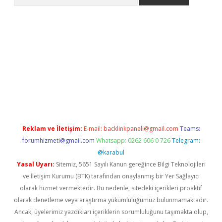
iriş
grandoperabet
www.betexper.xyz/
Reklam ve İletişim:
E-mail:
backlinkpaneli@gmail.com
Teams:
forumhizmeti@gmail.com
Whatsapp: 0262 606 0 726
Telegram:
@karabul
Yasal Uyarı:
Sitemiz, 5651 Sayılı Kanun gereğince Bilgi Teknolojileri
ve İletişim Kurumu (BTK) tarafından onaylanmış bir Yer Sağlayıcı
olarak hizmet vermektedir. Bu nedenle, sitedeki içerikleri proaktif
olarak denetleme veya araştırma yükümlülüğümüz bulunmamaktadır.
Ancak, üyelerimiz yazdıkları içeriklerin sorumluluğunu taşımakta olup,