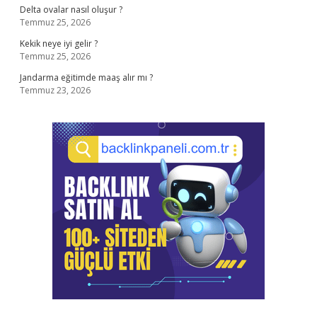
Delta ovalar nasıl oluşur ?
Temmuz 25, 2026
Kekik neye iyi gelir ?
Temmuz 25, 2026
Jandarma eğitimde maaş alır mı ?
Temmuz 23, 2026