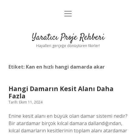
menüyü
Anasayfa
aç
Gizlilik Politikası
Yaratıcı Proje Rehberi
Yasal Uyarı
Hayalleri gerçeğe dönüştüren fikirler!
Hakkımızda
Etiket:
Kan en hızlı hangi damarda akar
Hangi Damarın Kesit Alanı Daha
Fazla
Tarih: Ekim 11, 2024
Enine kesit alanı en büyük olan damar sistemi nedir?
Bir atardamar birçok kılcal damara dallandığından,
kılcal damarların kesitlerinin toplam alanı atardamar