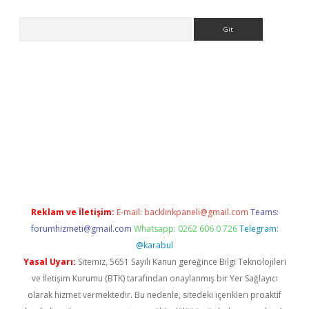
Arama
iriş
grandoperabet
www.betexper.xyz/
Reklam ve İletişim:
E-mail:
backlinkpaneli@gmail.com
Teams:
forumhizmeti@gmail.com
Whatsapp: 0262 606 0 726
Telegram:
@karabul
Yasal Uyarı:
Sitemiz, 5651 Sayılı Kanun gereğince Bilgi Teknolojileri
ve İletişim Kurumu (BTK) tarafından onaylanmış bir Yer Sağlayıcı
olarak hizmet vermektedir. Bu nedenle, sitedeki içerikleri proaktif