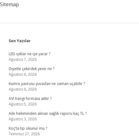
Fazla
Sitemap
Sidebar
Son Yazılar
LED ışıklar ne işe yarar ?
Ağustos 7, 2026
Diyette çekirdek yenir mi ?
Ağustos 6, 2026
Kumru yavrusu yuvadan ne zaman uçabilir ?
Ağustos 6, 2026
AVI hangi formata aittir ?
Ağustos 5, 2026
Aile hekiminden alınan sağlık raporu kaç TL ?
Ağustos 3, 2026
Koç’ta tıp okunur mu ?
Temmuz 27, 2026