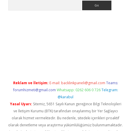
Arama
iriş
grandoperabet
www.betexper.xyz/
Reklam ve İletişim:
E-mail:
backlinkpaneli@gmail.com
Teams:
forumhizmeti@gmail.com
Whatsapp: 0262 606 0 726
Telegram:
@karabul
Yasal Uyarı:
Sitemiz, 5651 Sayılı Kanun gereğince Bilgi Teknolojileri
ve İletişim Kurumu (BTK) tarafından onaylanmış bir Yer Sağlayıcı
olarak hizmet vermektedir. Bu nedenle, sitedeki içerikleri proaktif
olarak denetleme veya araştırma yükümlülüğümüz bulunmamaktadır.