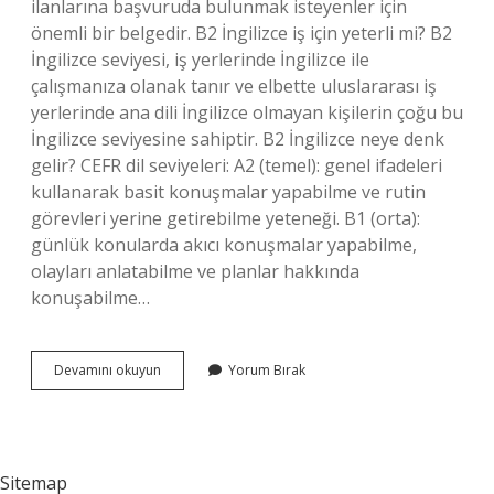
ilanlarına başvuruda bulunmak isteyenler için
önemli bir belgedir. B2 İngilizce iş için yeterli mi? B2
İngilizce seviyesi, iş yerlerinde İngilizce ile
çalışmanıza olanak tanır ve elbette uluslararası iş
yerlerinde ana dili İngilizce olmayan kişilerin çoğu bu
İngilizce seviyesine sahiptir. B2 İngilizce neye denk
gelir? CEFR dil seviyeleri: A2 (temel): genel ifadeleri
kullanarak basit konuşmalar yapabilme ve rutin
görevleri yerine getirebilme yeteneği. B1 (orta):
günlük konularda akıcı konuşmalar yapabilme,
olayları anlatabilme ve planlar hakkında
konuşabilme…
İNgilizce
Devamını okuyun
Yorum Bırak
B2
Belgesi
Ne
Işe
Yarar
Sitemap