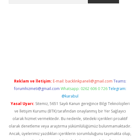
riş
grandoperabet
www.betexper.xyz/
Reklam ve İletişim:
E-mail:
backlinkpaneli@gmail.com
Teams:
forumhizmeti@gmail.com
Whatsapp: 0262 606 0 726
Telegram:
@karabul
Yasal Uyarı:
Sitemiz, 5651 Sayılı Kanun gereğince Bilgi Teknolojileri
ve İletişim Kurumu (BTK) tarafından onaylanmış bir Yer Sağlayıcı
olarak hizmet vermektedir. Bu nedenle, sitedeki içerikleri proaktif
olarak denetleme veya araştırma yükümlülüğümüz bulunmamaktadır.
Ancak, üyelerimiz yazdıkları içeriklerin sorumluluğunu taşımakta olup,