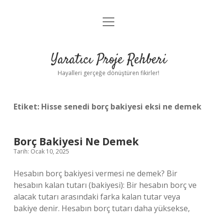
menüyü
Anasayfa
aç
Gizlilik Politikası
Yaratıcı Proje Rehberi
Yasal Uyarı
Hayalleri gerçeğe dönüştüren fikirler!
Hakkımızda
Etiket:
Hisse senedi borç bakiyesi eksi ne demek
Borç Bakiyesi Ne Demek
Tarih: Ocak 10, 2025
Hesabın borç bakiyesi vermesi ne demek? Bir
hesabın kalan tutarı (bakiyesi): Bir hesabın borç ve
alacak tutarı arasındaki farka kalan tutar veya
bakiye denir. Hesabın borç tutarı daha yüksekse,