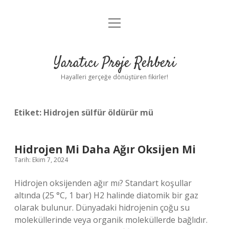
menüyü
Anasayfa
aç
Gizlilik Politikası
Yaratıcı Proje Rehberi
Yasal Uyarı
Hayalleri gerçeğe dönüştüren fikirler!
Hakkımızda
Etiket:
Hidrojen sülfür öldürür mü
Hidrojen Mi Daha Ağır Oksijen Mi
Tarih: Ekim 7, 2024
Hidrojen oksijenden ağır mı? Standart koşullar
altında (25 °C, 1 bar) H2 halinde diatomik bir gaz
olarak bulunur. Dünyadaki hidrojenin çoğu su
moleküllerinde veya organik moleküllerde bağlıdır.