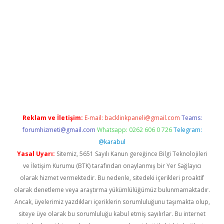
iriş
grandoperabet
www.betexper.xyz/
Reklam ve İletişim:
E-mail:
backlinkpaneli@gmail.com
Teams:
forumhizmeti@gmail.com
Whatsapp: 0262 606 0 726
Telegram:
@karabul
Yasal Uyarı:
Sitemiz, 5651 Sayılı Kanun gereğince Bilgi Teknolojileri
ve İletişim Kurumu (BTK) tarafından onaylanmış bir Yer Sağlayıcı
olarak hizmet vermektedir. Bu nedenle, sitedeki içerikleri proaktif
olarak denetleme veya araştırma yükümlülüğümüz bulunmamaktadır.
Ancak, üyelerimiz yazdıkları içeriklerin sorumluluğunu taşımakta olup,
siteye üye olarak bu sorumluluğu kabul etmiş sayılırlar. Bu internet