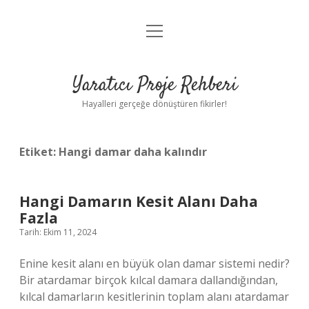
menüyü
Anasayfa
aç
Gizlilik Politikası
Yaratıcı Proje Rehberi
Yasal Uyarı
Hayalleri gerçeğe dönüştüren fikirler!
Hakkımızda
Etiket:
Hangi damar daha kalındır
Hangi Damarın Kesit Alanı Daha
Fazla
Tarih: Ekim 11, 2024
Enine kesit alanı en büyük olan damar sistemi nedir?
Bir atardamar birçok kılcal damara dallandığından,
kılcal damarların kesitlerinin toplam alanı atardamar