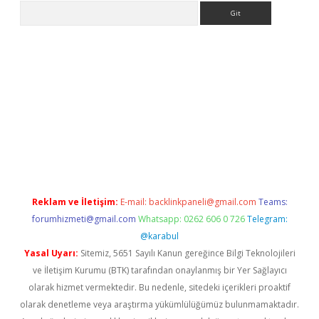
Arama
iriş
grandoperabet
www.betexper.xyz/
Reklam ve İletişim:
E-mail:
backlinkpaneli@gmail.com
Teams:
forumhizmeti@gmail.com
Whatsapp: 0262 606 0 726
Telegram:
@karabul
Yasal Uyarı:
Sitemiz, 5651 Sayılı Kanun gereğince Bilgi Teknolojileri
ve İletişim Kurumu (BTK) tarafından onaylanmış bir Yer Sağlayıcı
olarak hizmet vermektedir. Bu nedenle, sitedeki içerikleri proaktif
olarak denetleme veya araştırma yükümlülüğümüz bulunmamaktadır.