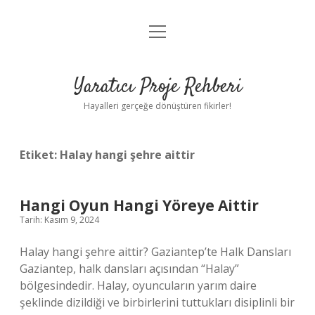
menüyü
Anasayfa
aç
Gizlilik Politikası
Yaratıcı Proje Rehberi
Yasal Uyarı
Hayalleri gerçeğe dönüştüren fikirler!
Hakkımızda
Etiket:
Halay hangi şehre aittir
Hangi Oyun Hangi Yöreye Aittir
Tarih: Kasım 9, 2024
Halay hangi şehre aittir? Gaziantep’te Halk Dansları
Gaziantep, halk dansları açısından “Halay”
bölgesindedir. Halay, oyuncuların yarım daire
şeklinde dizildiği ve birbirlerini tuttukları disiplinli bir