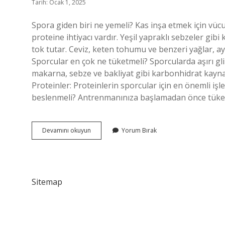
Tarih: Ocak 1, 2025
Spora giden biri ne yemeli? Kas inşa etmek için vüc
proteine ​​ihtiyacı vardır. Yeşil yapraklı sebzeler gib
tok tutar. Ceviz, keten tohumu ve benzeri yağlar, ay
Sporcular en çok ne tüketmeli? Sporcularda aşırı glik
makarna, sebze ve bakliyat gibi karbonhidrat kayn
Proteinler: Proteinlerin sporcular için en önemli işle
beslenmeli? Antrenmanınıza başlamadan önce tüket
Spor
Devamını okuyun
Yorum Bırak
Yapan
Birisi
Ne
Yememeli
Sitemap