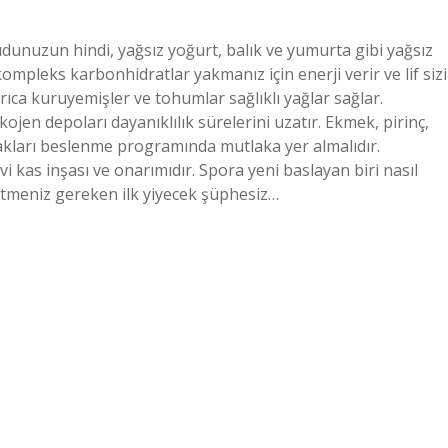
udunuzun hindi, yağsız yoğurt, balık ve yumurta gibi yağsız
i kompleks karbonhidratlar yakmanız için enerji verir ve lif sizi
rıca kuruyemişler ve tohumlar sağlıklı yağlar sağlar.
ojen depoları dayanıklılık sürelerini uzatır. Ekmek, pirinç,
akları beslenme programında mutlaka yer almalıdır.
vi kas inşası ve onarımıdır. Spora yeni baslayan biri nasıl
meniz gereken ilk yiyecek şüphesiz…