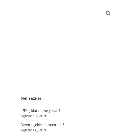
Sidebar
Son Yazılar
ilbet giriş
famecasino giriş
gran
LED ışıklar ne işe yarar ?
Ağustos 7, 2026
Diyette çekirdek yenir mi ?
Ağustos 6, 2026