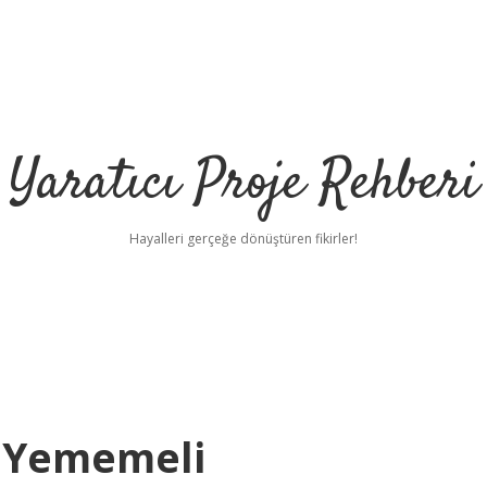
Yaratıcı Proje Rehberi
Hayalleri gerçeğe dönüştüren fikirler!
e Yememeli