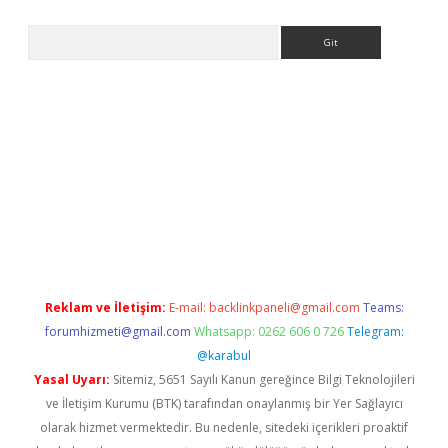
Arama
iriş
grandoperabet
www.betexper.xyz/
Reklam ve İletişim:
E-mail:
backlinkpaneli@gmail.com
Teams:
forumhizmeti@gmail.com
Whatsapp: 0262 606 0 726
Telegram:
@karabul
Yasal Uyarı:
Sitemiz, 5651 Sayılı Kanun gereğince Bilgi Teknolojileri
ve İletişim Kurumu (BTK) tarafından onaylanmış bir Yer Sağlayıcı
olarak hizmet vermektedir. Bu nedenle, sitedeki içerikleri proaktif