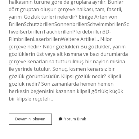
halkasının türüne göre de gruplara ayrılır. Bunlar
dört gruptan oluşur: çerçeve halkası, tam, fasetli,
yarım. Gözlük türleri nelerdir? Einige Arten von
BrillenSchutzbrillenSonnenbrillenSchwimmbrillenSc
hweißerbrillenTauchbrillenPferdebrillen3D-
FilmbrillenLaserbrillenWeitere Artikel… Nilor
çerçeve nedir? Nilor gözlükleri Bu gözlükler, yarım
gözlüklerin üst veya alt kısmına ve bazı durumlarda
çerçeve kenarlarına tutturulmuş bir naylon misina
ile yerinde tutulur. Sonuç, kısmen kenarsız bir
gözlük görüntüsüdür. Klipsi gözlük nedir? Klipsli
gözlük nedir? Son zamanlarda hemen hemen
herkesin beğenisini kazanan klipsli gözlük; küçük
bir klipsle reçeteli…
Yarım
Devamını okuyun
Yorum Bırak
Çerçeve
Gözlük
Adı