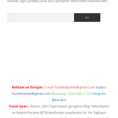
halinde, ilgili içerikler yasal süre içerisinde sitemizden kaldırılacaktır.
Arama
iriş
grandoperabet
www.betexper.xyz/
Reklam ve İletişim:
E-mail:
backlinkpaneli@gmail.com
Teams:
forumhizmeti@gmail.com
Whatsapp: 0262 606 0 726
Telegram:
@karabul
Yasal Uyarı:
Sitemiz, 5651 Sayılı Kanun gereğince Bilgi Teknolojileri
ve İletişim Kurumu (BTK) tarafından onaylanmış bir Yer Sağlayıcı