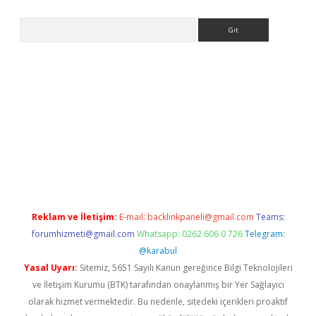
Arama
iriş
grandoperabet
www.betexper.xyz/
Reklam ve İletişim:
E-mail:
backlinkpaneli@gmail.com
Teams:
forumhizmeti@gmail.com
Whatsapp: 0262 606 0 726
Telegram:
@karabul
Yasal Uyarı:
Sitemiz, 5651 Sayılı Kanun gereğince Bilgi Teknolojileri
ve İletişim Kurumu (BTK) tarafından onaylanmış bir Yer Sağlayıcı
olarak hizmet vermektedir. Bu nedenle, sitedeki içerikleri proaktif