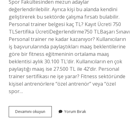
Spor Fakültesinden mezun adaylar
değerlendirilebilir. Ayrıca kişi bu alanda kendini
geliştirerek bu sektörde çalışma fırsatı bulabilir.
Personal trainer belgesi kaç TL? Kayıt Ücreti 750
TLSertifika ÜcretiDeğerlendirme750 TLBaşarı Sınavı
Personal trainer ne kadar kazanıyor? Kullanıcıların
iş başvurularında paylaştıkları maaş beklentilerine
göre bir fitness eğitmeninin ortalama maaş
beklentisi aylık 30.100 TL’dir. Kullanıcıların en çok
paylaştığı maaş ise 27.500 TL ile 42’dir. Personal
trainer sertifikası ne işe yarar? Fitness sektöründe
kişisel antrenörlere “özel antrenör” veya “özel
spor…
Personal
Devamını okuyun
Yorum Bırak
Trainer
Kimler
Olabilir