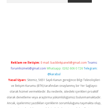
giriş
grandoperabet
www.betexper.xyz/
Reklam ve İletişim:
E-mail:
backlinkpaneli@gmail.com
Teams:
forumhizmeti@gmail.com
Whatsapp: 0262 606 0 726
Telegram:
@karabul
Yasal Uyarı:
Sitemiz, 5651 Sayılı Kanun gereğince Bilgi Teknolojileri
ve İletişim Kurumu (BTK) tarafından onaylanmış bir Yer Sağlayıcı
olarak hizmet vermektedir. Bu nedenle, sitedeki içerikleri proaktif
olarak denetleme veya araştırma yükümlülüğümüz bulunmamaktadır.
Ancak, üyelerimiz yazdıkları içeriklerin sorumluluğunu taşımakta olup,