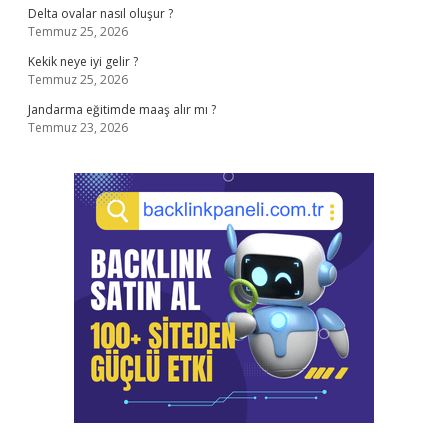
Delta ovalar nasıl oluşur ?
Temmuz 25, 2026
Kekik neye iyi gelir ?
Temmuz 25, 2026
Jandarma eğitimde maaş alır mı ?
Temmuz 23, 2026