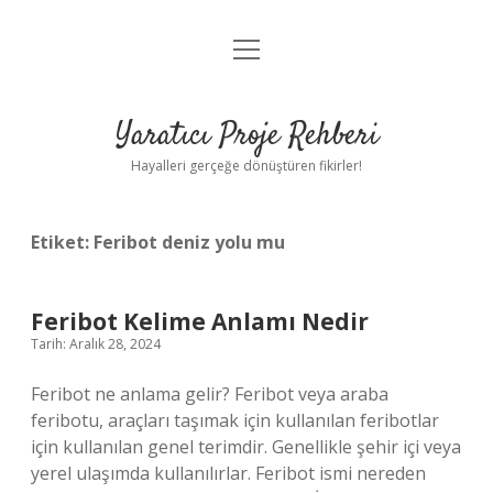
menüyü
Anasayfa
aç
Gizlilik Politikası
Yaratıcı Proje Rehberi
Yasal Uyarı
Hayalleri gerçeğe dönüştüren fikirler!
Hakkımızda
Etiket:
Feribot deniz yolu mu
Feribot Kelime Anlamı Nedir
Tarih: Aralık 28, 2024
Feribot ne anlama gelir? Feribot veya araba
feribotu, araçları taşımak için kullanılan feribotlar
için kullanılan genel terimdir. Genellikle şehir içi veya
yerel ulaşımda kullanılırlar. Feribot ismi nereden