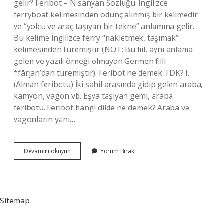
gelir? Feribot – Nisanyan Sözlüğü. İngilizce
ferryboat kelimesinden ödünç alınmış bir kelimedir
ve “yolcu ve araç taşıyan bir tekne” anlamına gelir.
Bu kelime İngilizce ferry “nakletmek, taşımak”
kelimesinden türemiştir (NOT: Bu fiil, aynı anlama
gelen ve yazılı örneği olmayan Germen fiili
*fārjan’dan türemiştir). Feribot ne demek TDK? I.
(Alman feribotu) İki sahil arasında gidip gelen araba,
kamyon, vagon vb. Eşya taşıyan gemi, araba
feribotu. Feribot hangi dilde ne demek? Araba ve
vagonların yanı…
Feribot
Devamını okuyun
Yorum Bırak
Kelime
Anlamı
Nedir
Sitemap