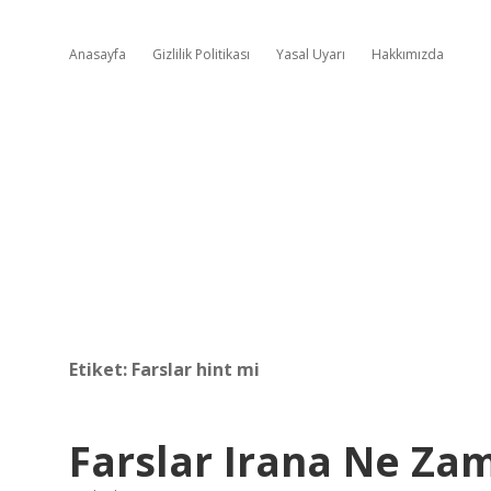
Anasayfa
Gizlilik Politikası
Yasal Uyarı
Hakkımızda
Etiket:
Farslar hint mi
Farslar Irana Ne Za