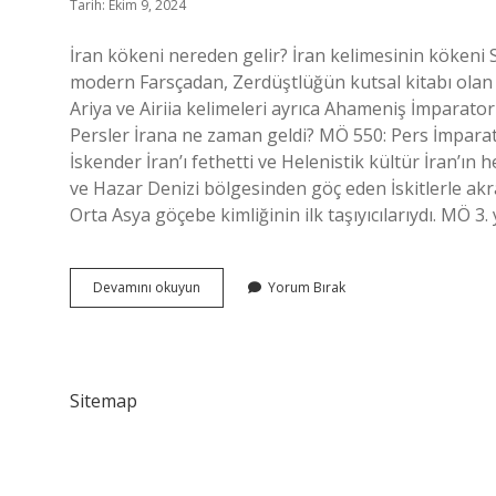
Tarih: Ekim 9, 2024
İran kökeni nereden gelir? İran kelimesinin kökeni Sanskritç
modern Farsçadan, Zerdüştlüğün kutsal kitabı olan 
Ariya ve Airiia kelimeleri ayrıca Ahameniş İmparator
Persler İrana ne zaman geldi? MÖ 550: Pers İmpar
İskender İran’ı fethetti ve Helenistik kültür İran’ın h
ve Hazar Denizi bölgesinden göç eden İskitlerle akr
Orta Asya göçebe kimliğinin ilk taşıyıcılarıydı. MÖ 3
Farslar
Devamını okuyun
Yorum Bırak
Irana
Ne
Zaman
Geldi
Sitemap