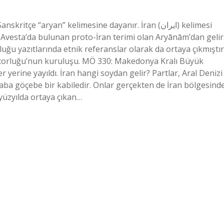
e “aryan” kelimesine dayanır. İran (ایران) kelimesi
Avesta’da bulunan proto-İran terimi olan Aryānām’dan gelir
luğu yazıtlarında etnik referanslar olarak da ortaya çıkmıştır
atorluğu’nun kuruluşu. MÖ 330: Makedonya Kralı Büyük
er yerine yayıldı. İran hangi soydan gelir? Partlar, Aral Denizi
aba göçebe bir kabiledir. Onlar gerçekten de İran bölgesind
. yüzyılda ortaya çıkan…