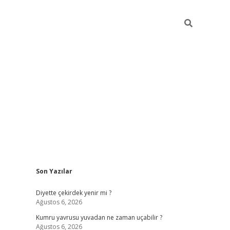
Sidebar
Son Yazılar
ilbet giriş
famecasino giriş
gran
Diyette çekirdek yenir mi ?
Ağustos 6, 2026
Kumru yavrusu yuvadan ne zaman uçabilir ?
Ağustos 6, 2026