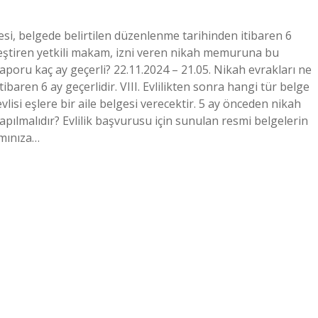
üresi, belgede belirtilen düzenlenme tarihinden itibaren 6
leştiren yetkili makam, izni veren nikah memuruna bu
aporu kaç ay geçerli? 22.11.2024 – 21.05. Nikah evrakları ne
tibaren 6 ay geçerlidir. VIII. Evlilikten sonra hangi tür belge
evlisi eşlere bir aile belgesi verecektir. 5 ay önceden nikah
apılmalıdır? Evlilik başvurusu için sunulan resmi belgelerin
amınıza…