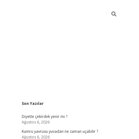
Sidebar
Son Yazılar
ilbet giriş
famecasino giriş
gran
Diyette çekirdek yenir mi ?
Ağustos 6, 2026
Kumru yavrusu yuvadan ne zaman uçabilir ?
Ağustos 6, 2026