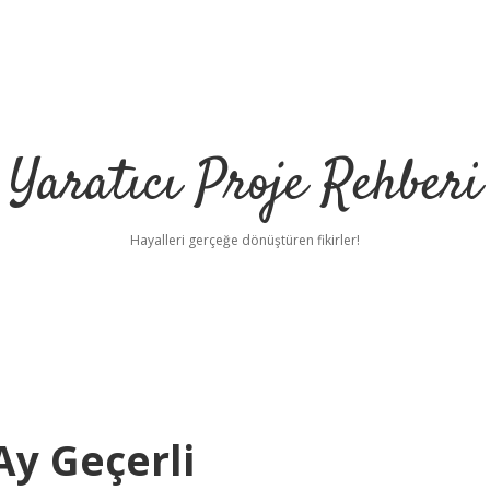
Yaratıcı Proje Rehberi
Hayalleri gerçeğe dönüştüren fikirler!
 Ay Geçerli