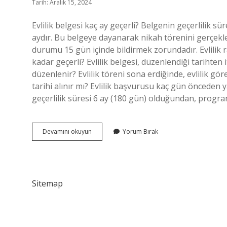
Tarih: Aralık 15, 2024
Evlilik belgesi kaç ay geçerli? Belgenin geçerlilik s
aydır. Bu belgeye dayanarak nikah törenini gerçek
durumu 15 gün içinde bildirmek zorundadır. Evlilik r
kadar geçerli? Evlilik belgesi, düzenlendiği tarihten i
düzenlenir? Evlilik töreni sona erdiğinde, evlilik gör
tarihi alınır mı? Evlilik başvurusu kaç gün önceden y
geçerlilik süresi 6 ay (180 gün) olduğundan, progr
Evlilik
Devamını okuyun
Yorum Bırak
Belgeleri
Kaç
Ay
Geçerli
Sitemap