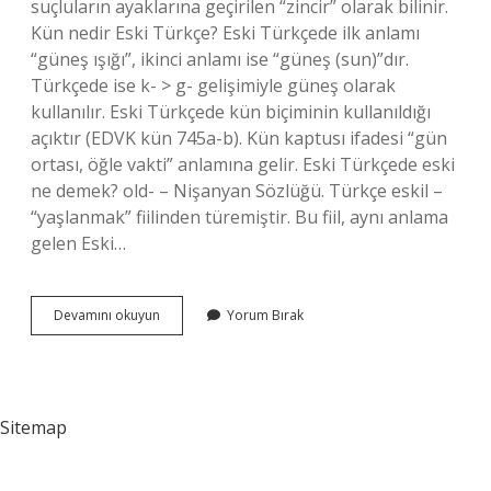
suçluların ayaklarına geçirilen “zincir” olarak bilinir.
Kün nedir Eski Türkçe? Eski Türkçede ilk anlamı
“güneş ışığı”, ikinci anlamı ise “güneş (sun)”dır.
Türkçede ise k- > g- gelişimiyle güneş olarak
kullanılır. Eski Türkçede kün biçiminin kullanıldığı
açıktır (EDVK kün 745a-b). Kün kaptusı ifadesi “gün
ortası, öğle vakti” anlamına gelir. Eski Türkçede eski
ne demek? old- – Nişanyan Sözlüğü. Türkçe eskil –
“yaşlanmak” fiilinden türemiştir. Bu fiil, aynı anlama
gelen Eski…
Künde
Devamını okuyun
Yorum Bırak
Ne
Demek
Eski
Türkçe
Sitemap