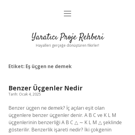
menüyü
Anasayfa
aç
Gizlilik Politikası
Yaratıcı Proje Rehberi
Yasal Uyarı
Hayalleri gerçeğe dönüştüren fikirler!
Hakkımızda
Etiket:
Eş üçgen ne demek
Benzer Üçgenler Nedir
Tarih: Ocak 4, 2025
Benzer üçgen ne demek? İç açıları eşit olan
üçgenlere benzer üçgenler denir. A B C ve K L M
üçgenlerinin benzerliği A B C △ ∼ K L M △ şeklinde
gösterilir. Benzerlik işareti nedir? İki çokgenin