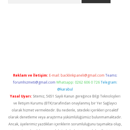
ecasino giriş
grandoperabet
www.betexper.xyz/
Reklam ve İletişim:
E-mail:
backlinkpaneli@gmail.com
Teams:
forumhizmeti@gmail.com
Whatsapp: 0262 606 0 726
Telegram:
@karabul
Yasal Uyarı:
Sitemiz, 5651 Sayılı Kanun gereğince Bilgi Teknolojileri
ve İletişim Kurumu (BTK) tarafından onaylanmış bir Yer Sağlayıcı
olarak hizmet vermektedir. Bu nedenle, sitedeki içerikleri proaktif
olarak denetleme veya araştırma yükümlülüğümüz bulunmamaktadır.
Ancak, üyelerimiz yazdıkları içeriklerin sorumluluğunu taşımakta olup,