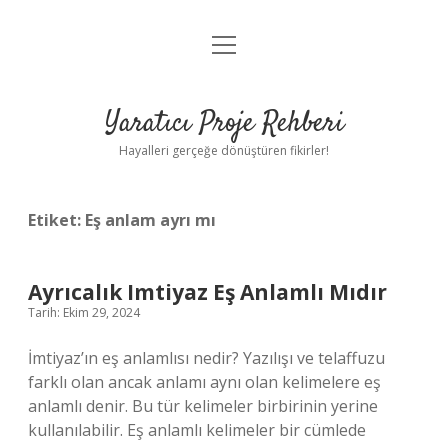
menüyü
Anasayfa
aç
Gizlilik Politikası
Yaratıcı Proje Rehberi
Yasal Uyarı
Hayalleri gerçeğe dönüştüren fikirler!
Hakkımızda
Etiket:
Eş anlam ayrı mı
Ayrıcalık Imtiyaz Eş Anlamlı Mıdır
Tarih: Ekim 29, 2024
İmtiyaz’ın eş anlamlısı nedir? Yazılışı ve telaffuzu
farklı olan ancak anlamı aynı olan kelimelere eş
anlamlı denir. Bu tür kelimeler birbirinin yerine
kullanılabilir. Eş anlamlı kelimeler bir cümlede