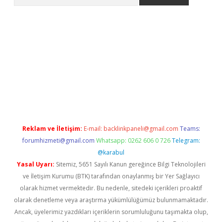
iriş
grandoperabet
www.betexper.xyz/
Reklam ve İletişim:
E-mail:
backlinkpaneli@gmail.com
Teams:
forumhizmeti@gmail.com
Whatsapp: 0262 606 0 726
Telegram:
@karabul
Yasal Uyarı:
Sitemiz, 5651 Sayılı Kanun gereğince Bilgi Teknolojileri
ve İletişim Kurumu (BTK) tarafından onaylanmış bir Yer Sağlayıcı
olarak hizmet vermektedir. Bu nedenle, sitedeki içerikleri proaktif
olarak denetleme veya araştırma yükümlülüğümüz bulunmamaktadır.
Ancak, üyelerimiz yazdıkları içeriklerin sorumluluğunu taşımakta olup,