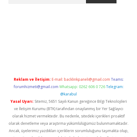
iriş
grandoperabet
www.betexper.xyz/
Reklam ve İletişim:
E-mail:
backlinkpaneli@gmail.com
Teams:
forumhizmeti@gmail.com
Whatsapp: 0262 606 0 726
Telegram:
@karabul
Yasal Uyarı:
Sitemiz, 5651 Sayılı Kanun gereğince Bilgi Teknolojileri
ve İletişim Kurumu (BTK) tarafından onaylanmış bir Yer Sağlayıcı
olarak hizmet vermektedir. Bu nedenle, sitedeki içerikleri proaktif
olarak denetleme veya araştırma yükümlülüğümüz bulunmamaktadır.
Ancak, üyelerimiz yazdıkları içeriklerin sorumluluğunu taşımakta olup,