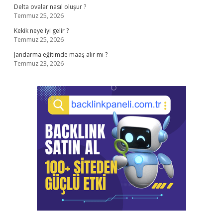
Delta ovalar nasıl oluşur ?
Temmuz 25, 2026
Kekik neye iyi gelir ?
Temmuz 25, 2026
Jandarma eğitimde maaş alır mı ?
Temmuz 23, 2026