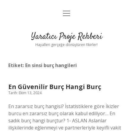
menüyü
Anasayfa
aç
Gizlilik Politikası
Yaratıcı Proje Rehberi
Yasal Uyarı
Hayalleri gerçeğe dönüştüren fikirler!
Hakkımızda
Etiket:
En sinsi burç hangileri
En Güvenilir Burç Hangi Burç
Tarih: Ekim 13, 2024
En zararsız burç hangisi? İstatistiklere göre İkizler
burcu en zararsız burç olarak kabul ediliyor… En
sadık burç hangi burçtur? 1- ASLAN Aslanlar
ilişkilerinde eğlenmeyi ve partnerleriyle keyifli vakit