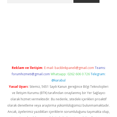
iriş
grandoperabet
www.betexper.xyz/
Reklam ve İletişim:
E-mail:
backlinkpaneli@gmail.com
Teams:
forumhizmeti@gmail.com
Whatsapp: 0262 606 0 726
Telegram:
@karabul
Yasal Uyarı:
Sitemiz, 5651 Sayılı Kanun gereğince Bilgi Teknolojileri
ve İletişim Kurumu (BTK) tarafından onaylanmış bir Yer Sağlayıcı
olarak hizmet vermektedir. Bu nedenle, sitedeki içerikleri proaktif
olarak denetleme veya araştırma yükümlülüğümüz bulunmamaktadır.
Ancak, üyelerimiz yazdıkları içeriklerin sorumluluğunu taşımakta olup,