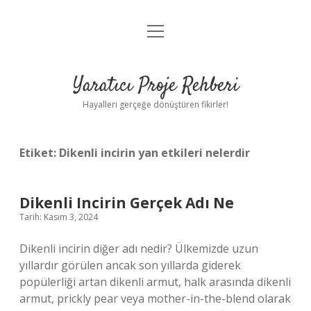
menüyü
Anasayfa
aç
Gizlilik Politikası
Yaratıcı Proje Rehberi
Yasal Uyarı
Hayalleri gerçeğe dönüştüren fikirler!
Hakkımızda
Etiket:
Dikenli incirin yan etkileri nelerdir
Dikenli Incirin Gerçek Adı Ne
Tarih: Kasım 3, 2024
Dikenli incirin diğer adı nedir? Ülkemizde uzun
yıllardır görülen ancak son yıllarda giderek
popülerliği artan dikenli armut, halk arasında dikenli
armut, prickly pear veya mother-in-the-blend olarak