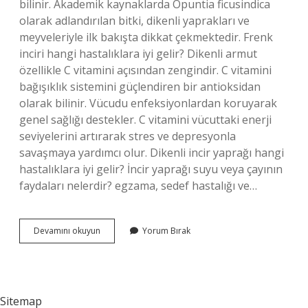
bilinir. Akademik kaynaklarda Opuntia ficusindica
olarak adlandırılan bitki, dikenli yaprakları ve
meyveleriyle ilk bakışta dikkat çekmektedir. Frenk
inciri hangi hastalıklara iyi gelir? Dikenli armut
özellikle C vitamini açısından zengindir. C vitamini
bağışıklık sistemini güçlendiren bir antioksidan
olarak bilinir. Vücudu enfeksiyonlardan koruyarak
genel sağlığı destekler. C vitamini vücuttaki enerji
seviyelerini artırarak stres ve depresyonla
savaşmaya yardımcı olur. Dikenli incir yaprağı hangi
hastalıklara iyi gelir? İncir yaprağı suyu veya çayının
faydaları nelerdir? egzama, sedef hastalığı ve…
Dikenli
Devamını okuyun
Yorum Bırak
Incirin
Gerçek
Adı
Ne
Sitemap