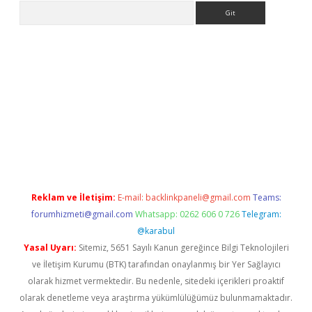
Arama
iriş
grandoperabet
www.betexper.xyz/
Reklam ve İletişim:
E-mail:
backlinkpaneli@gmail.com
Teams:
forumhizmeti@gmail.com
Whatsapp: 0262 606 0 726
Telegram:
@karabul
Yasal Uyarı:
Sitemiz, 5651 Sayılı Kanun gereğince Bilgi Teknolojileri
ve İletişim Kurumu (BTK) tarafından onaylanmış bir Yer Sağlayıcı
olarak hizmet vermektedir. Bu nedenle, sitedeki içerikleri proaktif
olarak denetleme veya araştırma yükümlülüğümüz bulunmamaktadır.