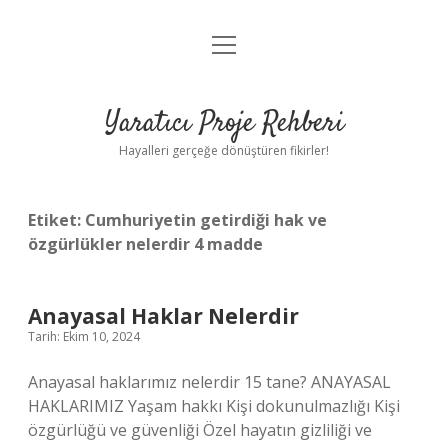
menüyü
Anasayfa
aç
Gizlilik Politikası
Yaratıcı Proje Rehberi
Yasal Uyarı
Hayalleri gerçeğe dönüştüren fikirler!
Hakkımızda
Etiket:
Cumhuriyetin getirdiği hak ve
özgürlükler nelerdir 4 madde
Anayasal Haklar Nelerdir
Tarih: Ekim 10, 2024
Anayasal haklarımız nelerdir 15 tane? ANAYASAL
HAKLARIMIZ Yaşam hakkı Kişi dokunulmazlığı Kişi
özgürlüğü ve güvenliği Özel hayatın gizliliği ve