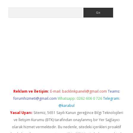
Arama
iriş
grandoperabet
www.betexper.xyz/
Reklam ve İletişim:
E-mail:
backlinkpaneli@gmail.com
Teams:
forumhizmeti@gmail.com
Whatsapp: 0262 606 0 726
Telegram:
@karabul
Yasal Uyarı:
Sitemiz, 5651 Sayılı Kanun gereğince Bilgi Teknolojileri
ve İletişim Kurumu (BTK) tarafından onaylanmış bir Yer Sağlayıcı
olarak hizmet vermektedir. Bu nedenle, sitedeki içerikleri proaktif