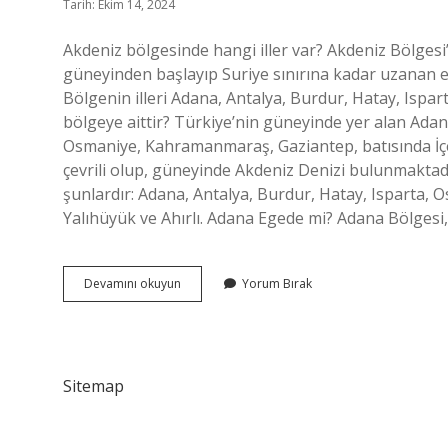
Tarih: Ekim 14, 2024
Akdeniz bölgesinde hangi iller var? Akdeniz Bölgesi’
güneyinden başlayıp Suriye sınırına kadar uzanan eşsiz
Bölgenin illeri Adana, Antalya, Burdur, Hatay, Ispa
bölgeye aittir? Türkiye’nin güneyinde yer alan Ada
Osmaniye, Kahramanmaraş, Gaziantep, batısında İçe
çevrili olup, güneyinde Akdeniz Denizi bulunmaktadı
şunlardır: Adana, Antalya, Burdur, Hatay, Isparta, 
Yalıhüyük ve Ahırlı. Adana Egede mi? Adana Bölgesi,
Adana
Devamını okuyun
Yorum Bırak
Akdeniz
De
Mi
Sitemap