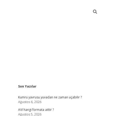
Sidebar
Son Yazılar
ilbet giriş
famecasino giriş
gra
Kumru yavrusu yuvadan ne zaman uçabilir ?
Ağustos 6, 2026
AVI hangi formata aittir ?
Ağustos 5, 2026