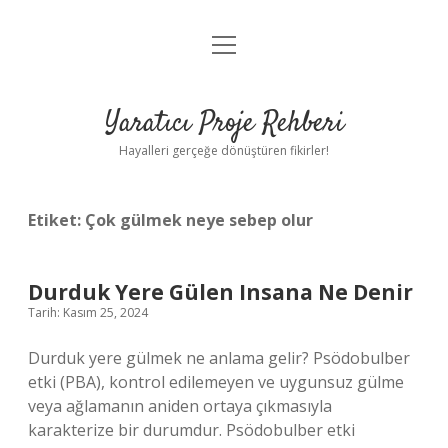
menüyü
Anasayfa
aç
Gizlilik Politikası
Yaratıcı Proje Rehberi
Yasal Uyarı
Hayalleri gerçeğe dönüştüren fikirler!
Hakkımızda
Etiket:
Çok gülmek neye sebep olur
Durduk Yere Gülen Insana Ne Denir
Tarih: Kasım 25, 2024
Durduk yere gülmek ne anlama gelir? Psödobulber
etki (PBA), kontrol edilemeyen ve uygunsuz gülme
veya ağlamanın aniden ortaya çıkmasıyla
karakterize bir durumdur. Psödobulber etki