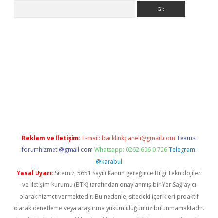
Arama
iriş
grandoperabet
www.betexper.xyz/
Reklam ve İletişim:
E-mail:
backlinkpaneli@gmail.com
Teams:
forumhizmeti@gmail.com
Whatsapp: 0262 606 0 726
Telegram:
@karabul
Yasal Uyarı:
Sitemiz, 5651 Sayılı Kanun gereğince Bilgi Teknolojileri
ve İletişim Kurumu (BTK) tarafından onaylanmış bir Yer Sağlayıcı
olarak hizmet vermektedir. Bu nedenle, sitedeki içerikleri proaktif
olarak denetleme veya araştırma yükümlülüğümüz bulunmamaktadır.